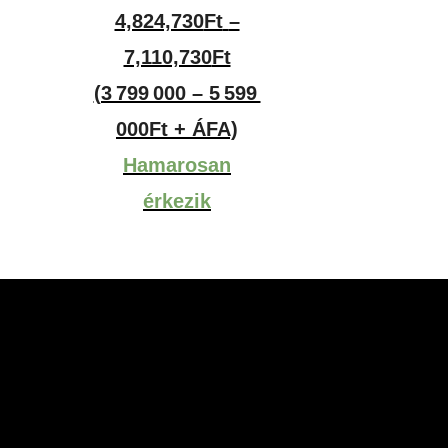
4,824,730
Ft
–
Ártartomány:
7,110,730
Ft
4,824,730Ft
(3 799 000 – 5 599
-
000Ft + ÁFA)
7,110,730Ft
Hamarosan
érkezik