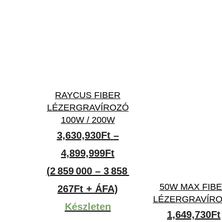
RAYCUS FIBER
LÉZERGRAVÍROZÓ
100W / 200W
3,630,930
Ft
–
Ártartomány:
4,899,999
Ft
3,630,930Ft
(2 859 000 – 3 858
50W MAX FIB
-
267Ft + ÁFA)
LÉZERGRAVÍR
4,899,999Ft
Készleten
1,649,730
Ft