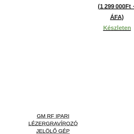
(1 299 000Ft 
ÁFA)
Készleten
GM RF IPARI
LÉZERGRAVÍROZÓ
JELÖLŐ GÉP