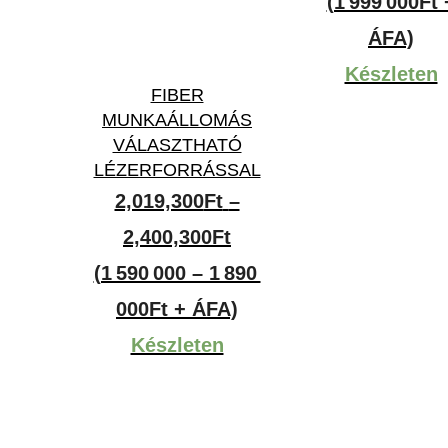
(1 999 000Ft 
ÁFA)
Készleten
FIBER
MUNKAÁLLOMÁS
VÁLASZTHATÓ
LÉZERFORRÁSSAL
2,019,300
Ft
–
Ártartomány:
2,400,300
Ft
2,019,300Ft
(1 590 000 – 1 890
-
000Ft + ÁFA)
2,400,300Ft
Készleten