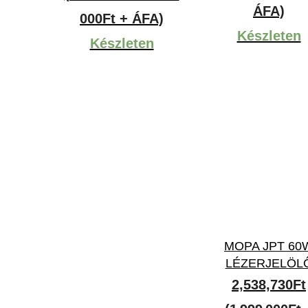
ÁFA)
-
000Ft + ÁFA)
Készleten
6,337,300Ft
Készleten
MOPA JPT 60
LÉZERJELÖL
2,538,730
Ft