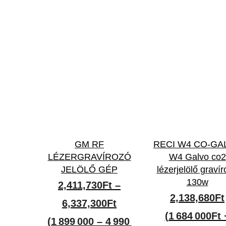
GM RF
RECI W4 CO-GA
LÉZERGRAVÍROZÓ
W4 Galvo co2
JELÖLŐ GÉP
lézerjelölő graví
130w
2,411,730
Ft
–
2,138,680
Ft
Ártartomány:
6,337,300
Ft
(1 684 000Ft 
2,411,730Ft
(1 899 000 – 4 990