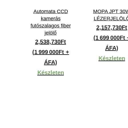
Automata CCD
MOPA JPT 30
kamerás
LÉZERJELÖL
futószalagos fiber
2,157,730
Ft
jelölő
(1 699 000Ft 
2,538,730
Ft
ÁFA)
(1 999 000Ft +
Készleten
ÁFA)
Készleten