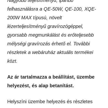
Nagyobb teljesítményű, iparibb
felhasználásra a QE-50W, QE-100, XQE-
200W MAX típusú, növelt
lézerteljesítményű gravírozógéppel,
gyorsabb megmunkálást és erőteljesebb
mélységi gravírozás érhető el. További
részletek a webáruház aktuális termékei
közt.
Az ár tartalmazza a beállítást, üzembe
helyezést, és alap betanítást.
Helyszíni üzembe helyezés és részletes