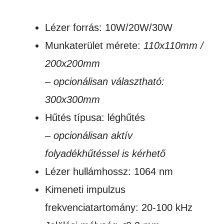
Lézer forrás: 10W/20W/30W
Munkaterület mérete:
110x110mm /
200x200mm
– opcionálisan választható:
300x300mm
Hűtés típusa: léghűtés
– opcionálisan aktív
folyadékhűtéssel is kérhető
Lézer hullámhossz: 1064 nm
Kimeneti impulzus
frekvenciatartomány: 20-100 kHz