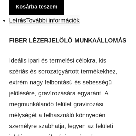
MUNKAÁLLOMÁS
Kosárba teszem
VÁLASZTHATÓ
Leírás
További információk
LÉZERFORRÁSSAL
mennyiség
FIBER LÉZERJELÖLŐ MUNKAÁLLOMÁS
Ideális ipari és termelési célokra, kis
szériás és sorozatgyártott termékekhez,
extrém nagy felbontású és sebességű
jelölésére, gravírozására egyaránt. A
megmunkálandó felület gravírozási
mélységét a felhasználó könnyedén
személyre szabhatja, legyen az felületi