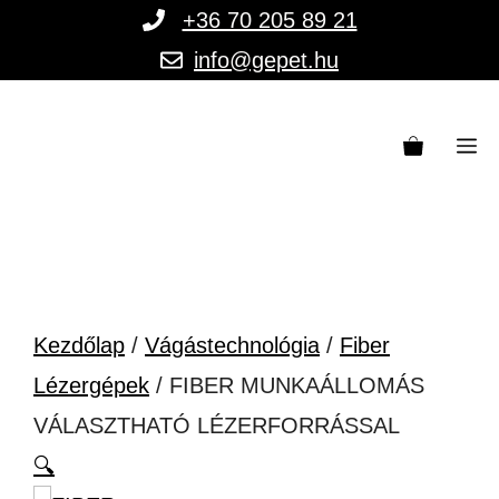
Kilépés
+36 70 205 89 21
a
info@gepet.hu
tartalomba
M
Kezdőlap
/
Vágástechnológia
/
Fiber
Lézergépek
/ FIBER MUNKAÁLLOMÁS
VÁLASZTHATÓ LÉZERFORRÁSSAL
🔍