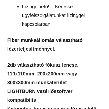
Lízingelhető! – Keresse
2,400,300Ft
ügyfélszolgálatunkat lízinggel
kapcsolatban.
Fiber munkaállomás választható
lézerteljesítménnyel.
2db választható fókusz lencse,
110x110mm, 200x200mm vagy
300x300mm munkaterület
LIGHTBURN vezérlőszoftver
kompatibilis
Kétpontos, keresztsugaras lézer jelölő