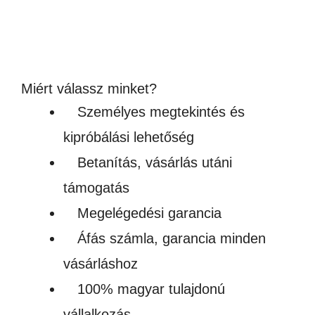
Ártartomány:
665
Ft
–
4,256
Ft
665Ft
(524 – 3 351Ft + ÁFA)
-
Készleten
4,256Ft
Miért válassz minket?
Személyes megtekintés és
kipróbálási lehetőség
Betanítás, vásárlás utáni
támogatás
Megelégedési garancia
Áfás számla, garancia minden
vásárláshoz
100% magyar tulajdonú
vállalkozás