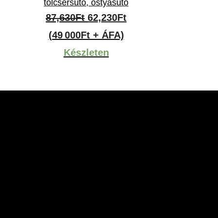
tölcsérsütő, ostyasütő
Original
Current
87,630
Ft
62,230
Ft
price
price
(49 000Ft + ÁFA)
was:
is:
Készleten
87,630Ft.
62,230Ft.