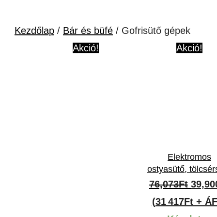
Kezdőlap
/
Bár és büfé
/ Gofrisütő gépek
Akció!
Akció!
Elektromos
ostyasütő, tölcsér
Origi
76,073
Ft
39,90
price
(31 417Ft + Á