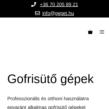
Kilépés
+36 70 205 89 21
a
info@gepet.hu
tartalomba
M
Gofrisütő gépek
Professzionális és otthoni használatra
egyaránt alkalmas gofrisütő gépeket