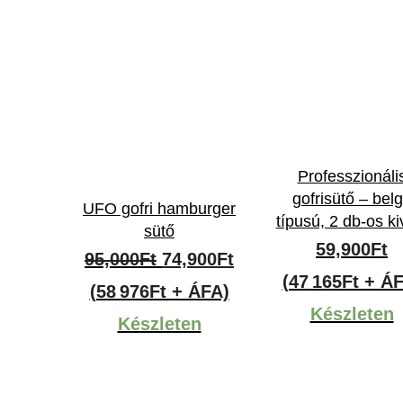
Professzionáli
gofrisütő – bel
UFO gofri hamburger
típusú, 2 db-os kiv
sütő
59,900
Ft
Original
Current
95,000
Ft
74,900
Ft
(47 165Ft + Á
price
price
(58 976Ft + ÁFA)
Készleten
was:
is:
Készleten
95,000Ft.
74,900Ft.