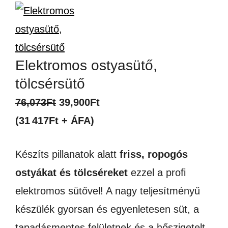
Elektromos ostyasütő,
tölcsérsütő
Original
Current
76,073
Ft
39,900
Ft
price
price
(31 417Ft + ÁFA)
was:
is:
Készíts pillanatok alatt
friss, ropogós
76,073Ft.
39,900Ft.
ostyákat és tölcséreket
ezzel a profi
elektromos sütővel! A nagy teljesítményű
készülék gyorsan és egyenletesen süt, a
tapadásmentes felületnek és a hőszigetelt