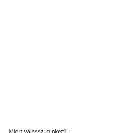
Professzionális gofrisütő – belga típusú, 2 db-
os kivitel
59,900
Ft
(47 165Ft + ÁFA)
Készleten
Miért válassz minket?