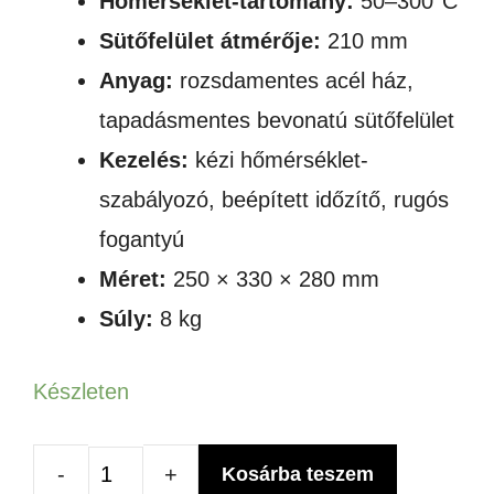
Hőmérséklet-tartomány:
50–300°C
Sütőfelület átmérője:
210 mm
Anyag:
rozsdamentes acél ház,
tapadásmentes bevonatú sütőfelület
Kezelés:
kézi hőmérséklet-
szabályozó, beépített időzítő, rugós
fogantyú
Méret:
250 × 330 × 280 mm
Súly:
8 kg
Készleten
Kosárba teszem
Elektromos