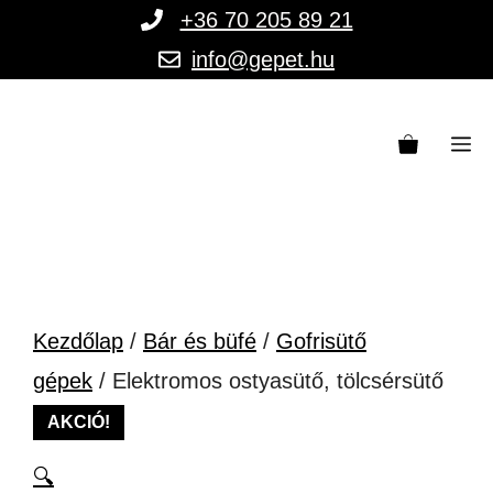
Kilépés
+36 70 205 89 21
a
info@gepet.hu
tartalomba
M
Kezdőlap
/
Bár és büfé
/
Gofrisütő
gépek
/ Elektromos ostyasütő, tölcsérsütő
AKCIÓ!
🔍