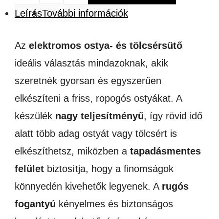
Leírás
További információk
ostyasütő,
tölcsérsütő
Az
elektromos ostya- és tölcsérsütő
mennyiség
ideális választás mindazoknak, akik
szeretnék gyorsan és egyszerűen
elkészíteni a friss, ropogós ostyákat. A
készülék
nagy teljesítményű
, így rövid idő
alatt több adag ostyát vagy tölcsért is
elkészíthetsz, miközben a
tapadásmentes
felület
biztosítja, hogy a finomságok
könnyedén kivehetők legyenek. A
rugós
fogantyú
kényelmes és biztonságos