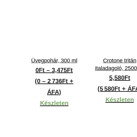
Üvegpohár, 300 ml
Crotone tritán
italadagoló, 2500
Ártartomány:
0
Ft
–
3,475
Ft
5,580
Ft
0Ft
(0 – 2 736Ft +
(5 580Ft + ÁF
-
ÁFA)
Készleten
3,475Ft
Készleten