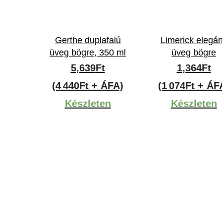
Gerthe duplafalú
Limerick elegá
üveg bögre, 350 ml
üveg bögre
5,639
Ft
1,364
Ft
(4 440Ft + ÁFA)
(1 074Ft + ÁF
Készleten
Készleten