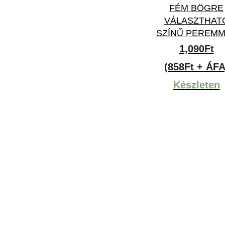
FÉM BÖGRE
VÁLASZTHAT
SZÍNŰ PEREM
1,090
Ft
(858Ft + ÁFA
Készleten