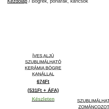
Kezdőlap
/ Bögrék, poharak, kancsók
ÍVES ALJÚ
SZUBLIMÁLHATÓ
KERÁMIA BÖGRE
KANÁLLAL
674
Ft
(531Ft + ÁFA)
Készleten
SZUBLIMÁLHA
ZOMÁNCOZOT