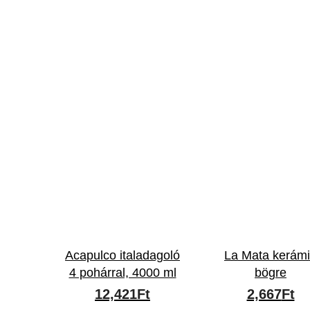
Acapulco italadagoló
La Mata kerám
4 pohárral, 4000 ml
bögre
12,421
Ft
2,667
Ft