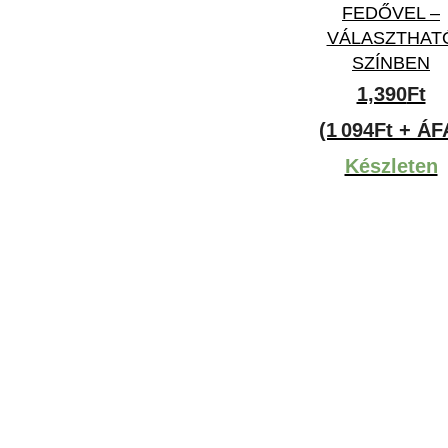
FEDŐVEL –
VÁLASZTHAT
SZÍNBEN
1,390
Ft
(1 094Ft + ÁF
Készleten