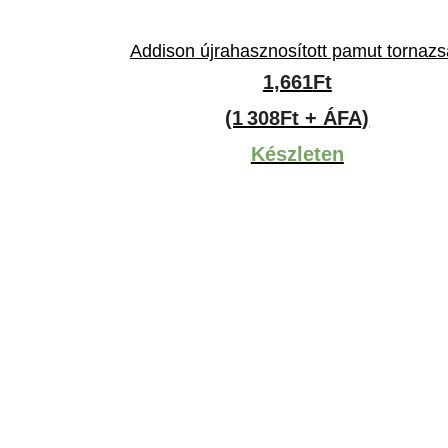
Addison újrahasznosított pamut tornaz
ny:
1,661
Ft
(1 308Ft + ÁFA)
Készleten