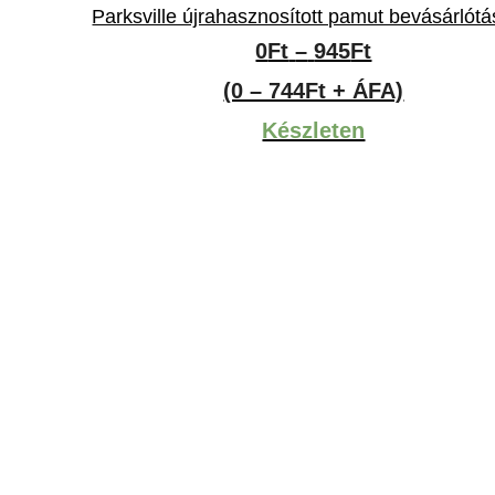
Parksville újrahasznosított pamut bevásárlótá
Ártartomán
0
Ft
–
945
Ft
0Ft
(0 – 744Ft + ÁFA)
-
Készleten
945Ft