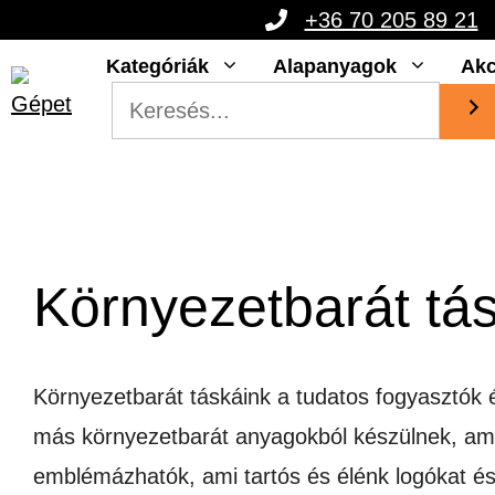
Kilépés
+36 70 205 89 21
a
Kategóriák
Alapanyagok
Akc
tartalomba
Környezetbarát tá
Környezetbarát táskáink a tudatos fogyasztók 
más környezetbarát anyagokból készülnek, ame
emblémázhatók, ami tartós és élénk logókat és