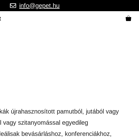
info@gepet.hu
t
kák újrahasznosított pamutból, jutából vagy
l vagy szitanyomással egyedileg
deálisak bevásárláshoz, konferenciákhoz,