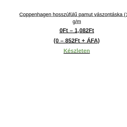
Coppenhagen hosszúfülű pamut vászontáska (
g/m
Ártartomány
0
Ft
–
1,082
Ft
0Ft
(0 – 852Ft + ÁFA)
-
Készleten
1,082Ft