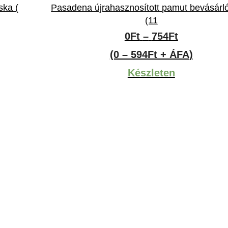
ska (
Pasadena újrahasznosított pamut bevásárl
(11
y:
Ártartomá
0
Ft
–
754
Ft
0Ft
(0 – 594Ft + ÁFA)
-
Készleten
754Ft