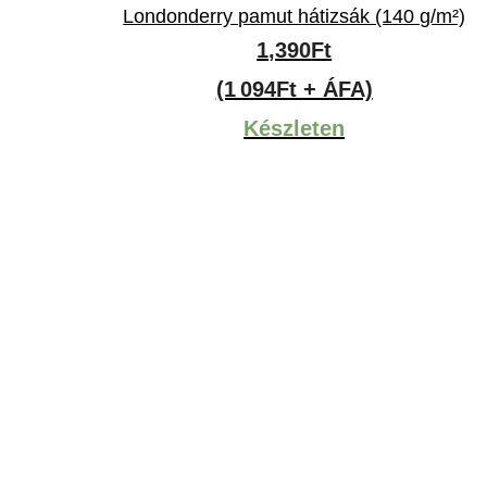
Londonderry pamut hátizsák (140 g/m²)
1,390
Ft
(1 094Ft + ÁFA)
Készleten