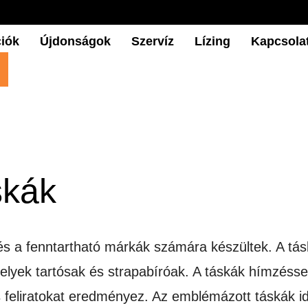
iók
Újdonságok
Szervíz
Lízing
Kapcsola
skák
és a fenntartható márkák számára készültek. A tás
lyek tartósak és strapabíróak. A táskák hímzésse
 feliratokat eredményez. Az emblémázott táskák i