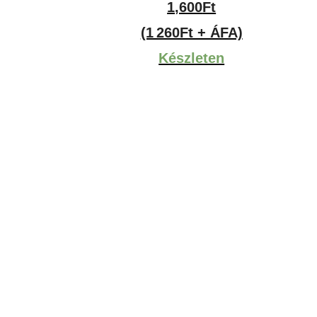
1,600
Ft
(1 260Ft + ÁFA)
Készleten