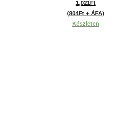
1,021
Ft
(804Ft + ÁFA)
Készleten