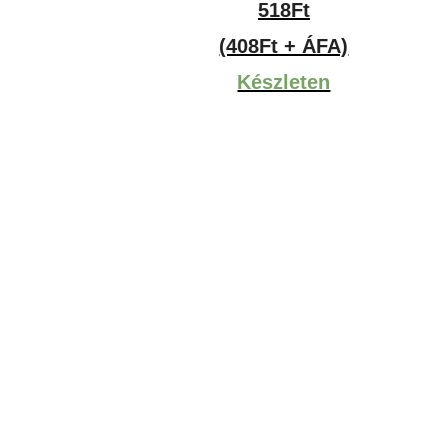
518
Ft
(408Ft + ÁFA)
Készleten