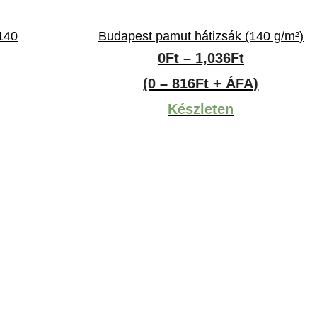
140
Budapest pamut hátizsák (140 g/m²)
Ártartomá
0
Ft
–
1,036
Ft
:
0Ft
(0 – 816Ft + ÁFA)
-
Készleten
1,036Ft