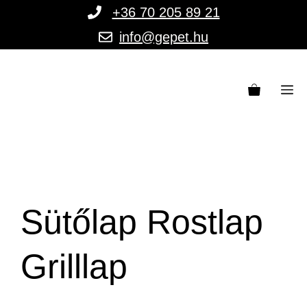
Kilépés
+36 70 205 89 21
a
info@gepet.hu
tartalomba
M
Sütőlap Rostlap
Grilllap