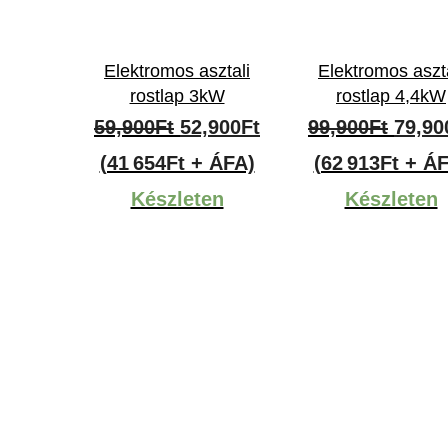
Elektromos asztali
Elektromos aszta
rostlap 3kW
rostlap 4,4kW
Original
Current
Origi
59,900
Ft
52,900
Ft
99,900
Ft
79,90
price
price
price
(41 654Ft + ÁFA)
(62 913Ft + Á
was:
is:
was:
Készleten
Készleten
59,900Ft.
52,900Ft.
99,90