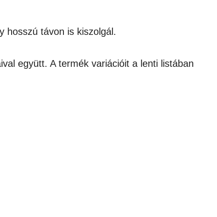
 hosszú távon is kiszolgál.
l együtt. A termék variációit a lenti listában