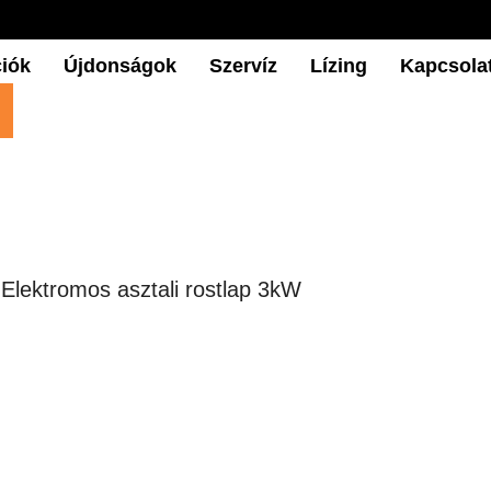
iók
Újdonságok
Szervíz
Lízing
Kapcsola
 Elektromos asztali rostlap 3kW