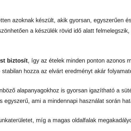
zetten azoknak készült, akik gyorsan, egyszerűen
zönhetően a készülék rövid idő alatt felmelegszik
t biztosít
, így az ételek minden ponton azonos 
p stabilan hozza az elvárt eredményt akár folyamato
önböző alapanyagokhoz is gyorsan igazítható a süté
is egyszerű, ami a mindennapi használat során hata
a munkaterületet, míg a magas oldalfalak megakadály