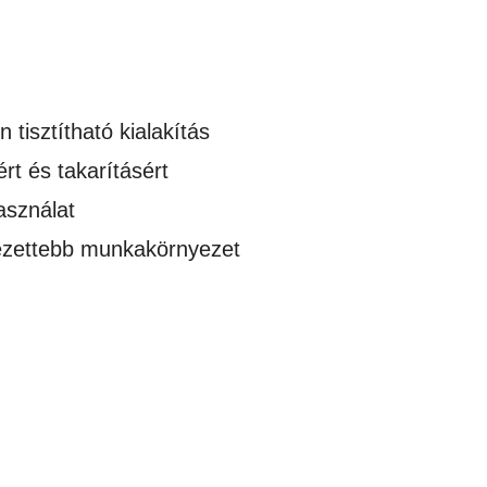
tisztítható kialakítás
rt és takarításért
asználat
dezettebb munkakörnyezet