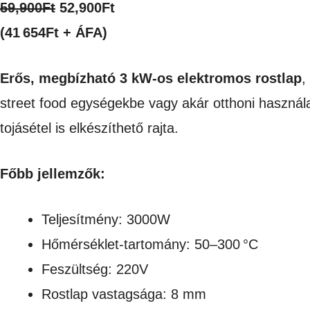
Original
Current
59,900
Ft
52,900
Ft
price
price
(41 654Ft + ÁFA)
was:
is:
Erős, megbízható 3 kW-os elektromos rostlap
,
59,900Ft.
52,900Ft.
street food egységekbe vagy akár otthoni használa
tojásétel is elkészíthető rajta.
Főbb jellemzők:
Teljesítmény: 3000W
Hőmérséklet-tartomány: 50–300 °C
Feszültség: 220V
Rostlap vastagsága: 8 mm