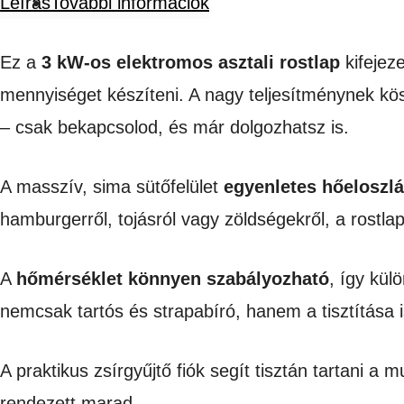
Leírás
További információk
asztali
rostlap
Ez a
3 kW-os elektromos asztali rostlap
kifeje
3kW
mennyiséget készíteni. A nagy teljesítménynek kös
mennyiség
– csak bekapcsolod, és már dolgozhatsz is.
A masszív, sima sütőfelület
egyenletes hőeloszlás
hamburgerről, tojásról vagy zöldségekről, a rostla
A
hőmérséklet könnyen szabályozható
, így kül
nemcsak tartós és strapabíró, hanem a tisztítása 
A praktikus zsírgyűjtő fiók segít tisztán tartani 
rendezett marad.