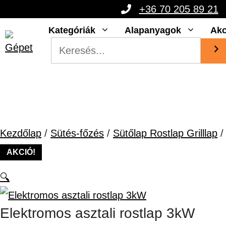
Kilépés
+36 70 205 89 21
a
Kategóriák
Alapanyagok
Akc
tartalomba
Kezdőlap
/
Sütés-főzés
/
Sütőlap Rostlap Grilllap
/
AKCIÓ!
🔍
Elektromos asztali rostlap 3kW