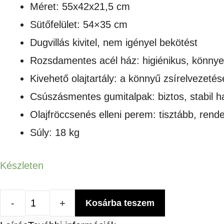
Méret: 55x42x21,5 cm
Sütőfelület: 54×35 cm
Dugvillás kivitel, nem igényel bekötést
Rozsdamentes acél ház: higiénikus, könnyen 
Kivehető olajtartály: a könnyű zsírelvezetésé
Csúszásmentes gumitalpak: biztos, stabil h
Olajfröccsenés elleni perem: tisztább, ren
Súly: 18 kg
Készleten
Kosárba teszem
Elektromos