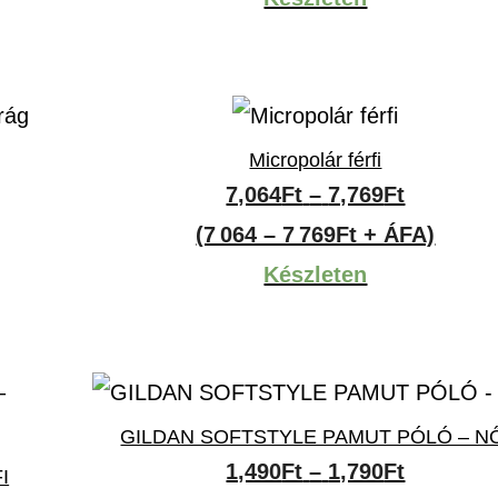
18,509F
Micropolár férfi
ny:
Ártartom
7,064
Ft
–
7,769
Ft
7,064Ft
(7 064 – 7 769Ft + ÁFA)
-
Készleten
7,769Ft
GILDAN SOFTSTYLE PAMUT PÓLÓ – N
Ártartom
1,490
Ft
–
1,790
Ft
I