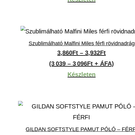
10,061Ft
Szublimálható Malfini Miles férfi rövidnadrág
Ártartomá
3,860
Ft
–
3,932
Ft
3,860Ft
(3 039 – 3 096Ft + ÁFA)
-
Készleten
3,932Ft
GILDAN SOFTSTYLE PAMUT PÓLÓ – FÉRF