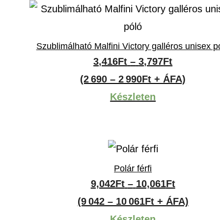
Szublimálható Malfini Victory galléros unisex p
Ártartomá
3,416
Ft
–
3,797
Ft
3,416Ft
(2 690 – 2 990Ft + ÁFA)
-
Készleten
3,797Ft
Polár férfi
Ártartom
9,042
Ft
–
10,061
Ft
9,042Ft
(9 042 – 10 061Ft + ÁFA)
-
Készleten