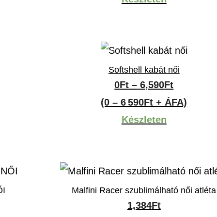
t
Softshell kabát női
ány:
Ártartom
0
Ft
–
6,590
Ft
0Ft
(0 – 6 590Ft + ÁFA)
-
Készleten
6,590Ft
ŐI
Malfini Racer szublimálható női atléta
ány:
1,384
Ft