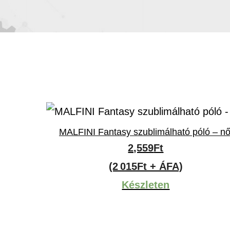
MALFINI Fantasy szublimálható póló – nő
ny:
2,559
Ft
(2 015Ft + ÁFA)
Készleten