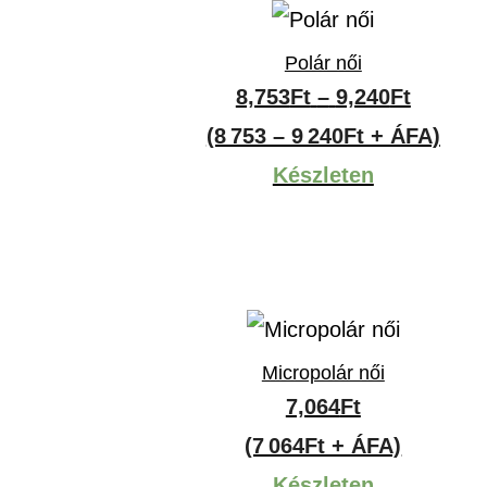
Polár női
Ártart
8,753
Ft
–
9,240
Ft
8,753Ft
(8 753 – 9 240Ft + ÁFA)
-
Készleten
9,240Ft
Micropolár női
mány:
7,064
Ft
t
(7 064Ft + ÁFA)
Készleten