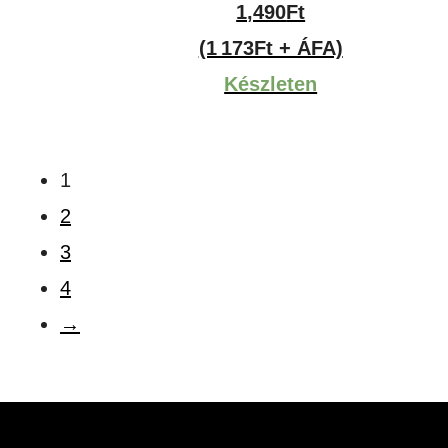
1,490
Ft
(1 173Ft + ÁFA)
Készleten
1
2
3
4
→