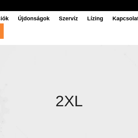
iók
Újdonságok
Szervíz
Lízing
Kapcsola
2XL