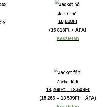
Jacket női
16,818
Ft
óló
ny:
(16 818Ft + ÁFA)
Készleten
Jacket férfi
ány:
Ártarto
18,266
Ft
–
18,509
Ft
18,266F
(18 266 – 18 509Ft + ÁFA)
-
Készleten