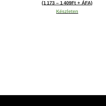
1,490Ft
(1 173 – 1 409Ft + ÁFA)
-
Készleten
1,790Ft