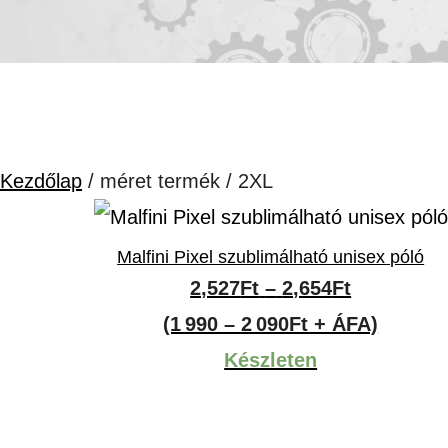
Kezdőlap
/ méret termék / 2XL
Malfini Pixel szublimálható unisex póló
Ártartomá
2,527
Ft
–
2,654
Ft
2,527Ft
(1 990 – 2 090Ft + ÁFA)
-
Készleten
2,654Ft