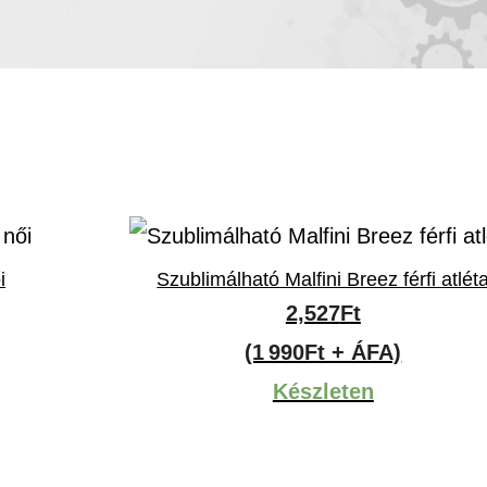
i
Szublimálható Malfini Breez férfi atlét
2,527
Ft
(1 990Ft + ÁFA)
Készleten