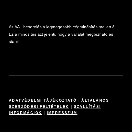
Az AA+ besorolás a legmagasabb cégminősítés mellett áll.
Ez a minősítés azt jelenti, hogy a vállalat megbízható és
stabil.
ADATVÉDELMI TÁJÉKOZTATÓ
|
ÁLTALÁNOS
SZERZŐDÉSI FELTÉTELEK
|
SZÁLLÍTÁSI
INFORMÁCIÓK
|
IMPRESSZUM