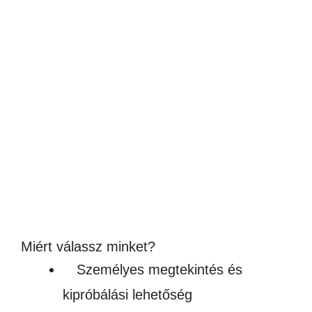
Indianapolis fa írószett
5,940
Ft
(4 677Ft + ÁFA)
Készleten
Miért válassz minket?
Személyes megtekintés és
kipróbálási lehetőség