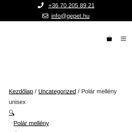
Kilépés
+36 70 205 89 21
a
info@gepet.hu
tartalomba
M
Kezdőlap
/
Uncategorized
/ Polár mellény
unisex
🔍