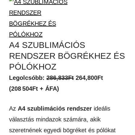
A4 SZUBLIMÁCIÓS
RENDSZER BÖGRÉKHEZ ÉS
PÓLÓKHOZ
Original
Current
Legolcsóbb:
286,833
Ft
264,800
Ft
price
price
(208 504Ft + ÁFA)
was:
is:
Az
A4 szublimációs rendszer
ideális
286,833Ft.
264,800Ft.
választás mindazok számára, akik
szeretnének egyedi bögréket és pólókat