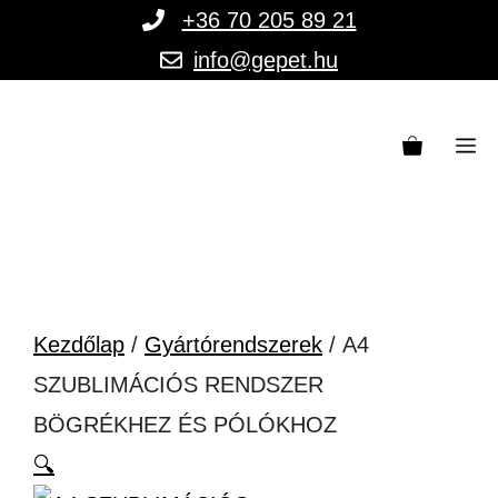
Kilépés
+36 70 205 89 21
a
info@gepet.hu
tartalomba
M
Kezdőlap
/
Gyártórendszerek
/ A4
SZUBLIMÁCIÓS RENDSZER
BÖGRÉKHEZ ÉS PÓLÓKHOZ
🔍