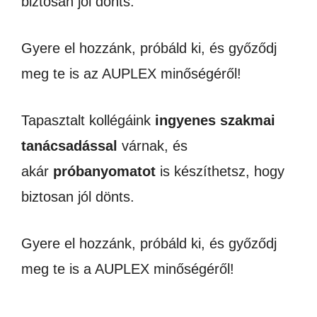
biztosan jól dönts.
Gyere el hozzánk, próbáld ki, és győződj
meg te is az AUPLEX minőségéről!
Tapasztalt kollégáink
ingyenes szakmai
tanácsadással
várnak, és
akár
próbanyomatot
is készíthetsz, hogy
biztosan jól dönts.
Gyere el hozzánk, próbáld ki, és győződj
meg te is a AUPLEX minőségéről!