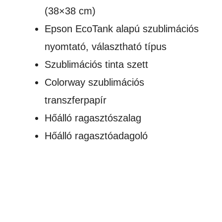
(38×38 cm)
Epson EcoTank alapú szublimációs
nyomtató, választható típus
Szublimációs tinta szett
Colorway szublimációs
transzferpapír
Hőálló ragasztószalag
Hőálló ragasztóadagoló