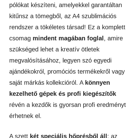
PÓLÓKHOZ
pólókat készíteni, amelyekkel garantáltan
mennyiség
kitűnsz a tömegből, az A4 szublimációs
rendszer a tökéletes társad! Ez a komplett
csomag
mindent magában foglal
, amire
szükséged lehet a kreatív ötletek
megvalósításához, legyen szó egyedi
ajándékokról, promóciós termékekről vagy
saját márkás kollekcióról. A
könnyen
kezelhető gépek és profi kiegészítők
révén a kezdők is gyorsan profi eredményt
érhetnek el.
A szett
két speciális hőprésből áll
: az