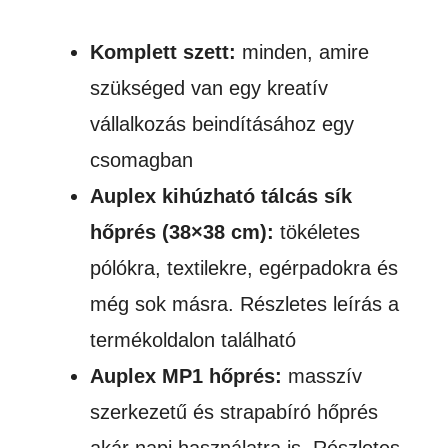
Komplett szett:
minden, amire
szükséged van egy kreatív
vállalkozás beindításához egy
csomagban
Auplex kihúzható tálcás sík
hőprés (38×38 cm):
tökéletes
pólókra, textilekre, egérpadokra és
még sok másra. Részletes leírás a
termékoldalon található
Auplex MP1 hőprés:
masszív
szerkezetű és strapabíró hőprés