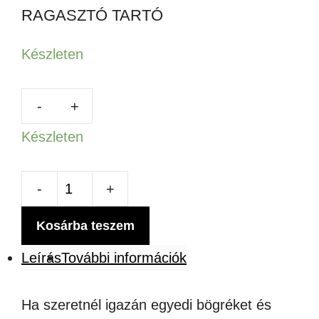
RAGASZTÓ TARTÓ
Készleten
Készleten
A4
SZUBLIMÁCIÓS
Kosárba teszem
RENDSZER
Leírás
További információk
BÖGRÉKHEZ
ÉS
Ha szeretnél igazán egyedi bögréket és