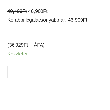
100g/m,
Original
Current
49,403
Ft
46,900
Ft
A4,
price
price
Korábbi legalacsonyabb ár:
46,900
Ft
.
100db
was:
is:
mennyiség
49,403Ft.
46,900Ft.
(36 929Ft + ÁFA)
Készleten