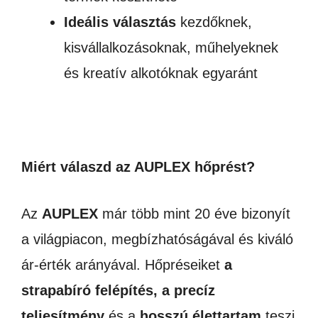
Ideális választás
kezdőknek,
kisvállalkozásoknak, műhelyeknek
és kreatív alkotóknak egyaránt
Miért válaszd az AUPLEX hőprést?
Az
AUPLEX
már több mint 20 éve bizonyít
a világpiacon, megbízhatóságával és kiváló
ár-érték arányával. Hőpréseiket
a
strapabíró felépítés, a precíz
teljesítmény
és a
hosszú élettartam
teszi