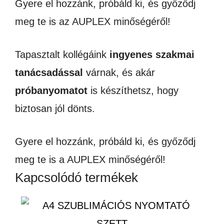
Gyere el hozzánk, próbáld ki, és győződj
meg te is az AUPLEX minőségéről!
Tapasztalt kollégáink
ingyenes szakmai
tanácsadással
várnak, és akár
próbanyomatot
is készíthetsz, hogy
biztosan jól dönts.
Gyere el hozzánk, próbáld ki, és győződj
meg te is a AUPLEX minőségéről!
Kapcsolódó termékek