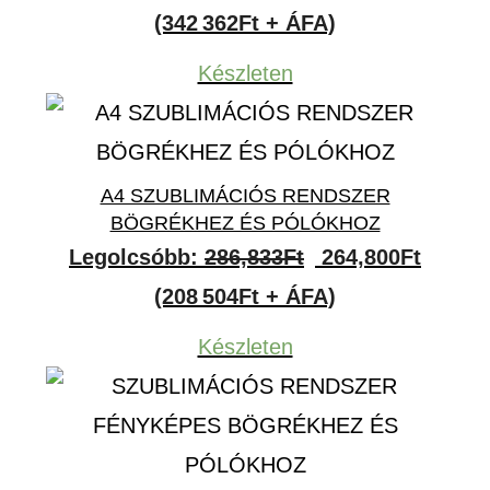
price
price
(342 362Ft + ÁFA)
was:
is:
Készleten
456,833Ft.
434,80
A4 SZUBLIMÁCIÓS RENDSZER
BÖGRÉKHEZ ÉS PÓLÓKHOZ
Original
Curren
Legolcsóbb:
286,833
Ft
264,800
Ft
price
price
(208 504Ft + ÁFA)
was:
is:
Készleten
286,833Ft.
264,80