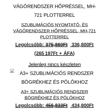
SZUBLIMÁCIÓS NYOMTATÓ- ÉS
VÁGÓRENDSZER HŐPRÉSSEL, MH-721
PLOTTERREL
Original
Curren
Legolcsóbb:
375,860
Ft
336,800
Ft
price
price
(265 197Ft + ÁFA)
was:
is:
Jelenleg nincs készleten
375,860Ft.
336,80
A3+ SZUBLIMÁCIÓS RENDSZER
BÖGRÉKHEZ ÉS PÓLÓKHOZ
Original
Curren
Legolcsóbb:
456,833
Ft
434,800
Ft