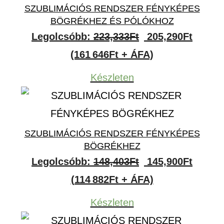
SZUBLIMÁCIÓS RENDSZER FÉNYKÉPES
BÖGRÉKHEZ ÉS PÓLÓKHOZ
Original
Curren
Legolcsóbb:
223,333
Ft
205,290
Ft
price
price
(161 646Ft + ÁFA)
was:
is:
Készleten
223,333Ft.
205,29
SZUBLIMÁCIÓS RENDSZER FÉNYKÉPES
BÖGRÉKHEZ
Original
Curren
Legolcsóbb:
148,403
Ft
145,900
Ft
price
price
(114 882Ft + ÁFA)
was:
is:
Készleten
148,403Ft.
145,90