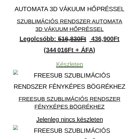
SZUBLIMÁCIÓS RENDSZER AUTOMATA
3D VÁKUUM HŐPRÉSSEL
Original
Curren
Legolcsóbb:
516,830
Ft
436,900
Ft
price
price
(344 016Ft + ÁFA)
was:
is:
Készleten
516,830Ft.
436,90
FREESUB SZUBLIMÁCIÓS RENDSZER
FÉNYKÉPES BÖGRÉKHEZ
Jelenleg nincs készleten