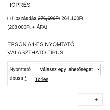
HŐPRÉS
Original
Current
Hozzáadás
276,606
Ft
264,160
Ft
price
price
(208 000Ft + ÁFA)
was:
is:
EPSON A4-ES NYOMTATÓ
276,606Ft.
264,160Ft.
VÁLASZTHATÓ TÍPUS
Nyomtató
típusa
*
Törlés