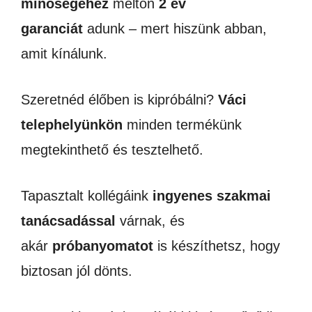
minőségéhez
méltón
2 év
garanciát
adunk – mert hiszünk abban,
amit kínálunk.
Szeretnéd élőben is kipróbálni?
Váci
telephelyünkön
minden termékünk
megtekinthető és tesztelhető.
Tapasztalt kollégáink
ingyenes szakmai
tanácsadással
várnak, és
akár
próbanyomatot
is készíthetsz, hogy
biztosan jól dönts.