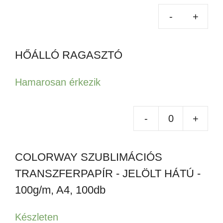
HŐÁLLÓ RAGASZTÓ
Hamarosan érkezik
-
+
HŐ
RA
COLORWAY SZUBLIMÁCIÓS
men
TRANSZFERPAPÍR - JELÖLT HÁTÚ -
100g/m, A4, 100db
Készleten