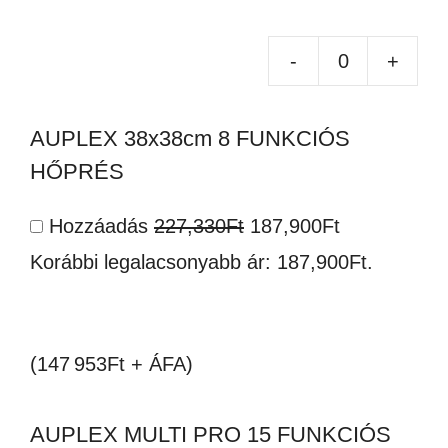
-
+
CO
SZ
AUPLEX 38x38cm 8 FUNKCIÓS
TR
HŐPRÉS
-
JE
Original
Current
Hozzáadás
227,330
Ft
187,900
Ft
HÁ
price
price
Korábbi legalacsonyabb ár:
187,900
Ft
.
-
was:
is:
100
227,330Ft.
187,900Ft.
(147 953Ft + ÁFA)
A4,
10
AUPLEX MULTI PRO 15 FUNKCIÓS
men