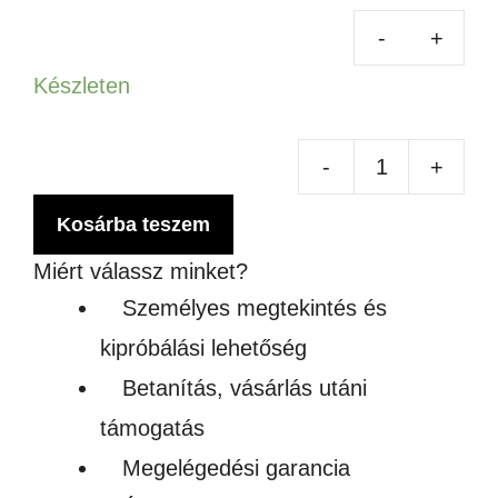
Készleten
-
+
A4
SZ
Kosárba teszem
RE
Miért válassz minket?
TÖ
Személyes megtekintés és
HŐ
kipróbálási lehetőség
men
Betanítás, vásárlás utáni
támogatás
Megelégedési garancia