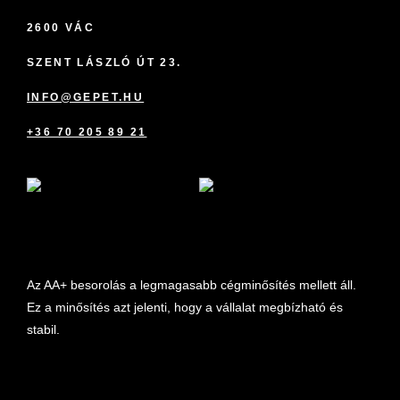
2600 VÁC
SZENT LÁSZLÓ ÚT 23.
INFO@GEPET.HU
+36 70 205 89 21
marketplace partner
Az AA+ besorolás a legmagasabb cégminősítés mellett áll.
Ez a minősítés azt jelenti, hogy a vállalat megbízható és
stabil.