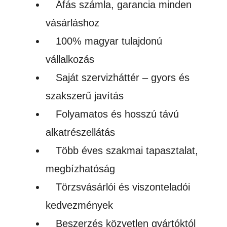
Áfás számla, garancia minden
vásárláshoz
100% magyar tulajdonú
vállalkozás
Saját szervizháttér – gyors és
szakszerű javítás
Folyamatos és hosszú távú
alkatrészellátás
Több éves szakmai tapasztalat,
megbízhatóság
Törzsvásárlói és viszonteladói
kedvezmények
Beszerzés közvetlen gyártóktól