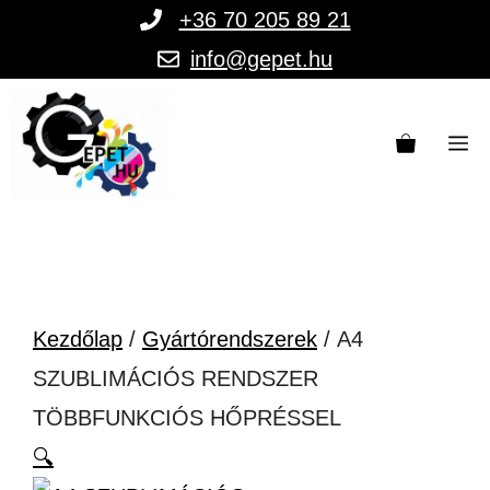
Kilépés
+36 70 205 89 21
a
info@gepet.hu
tartalomba
M
Kezdőlap
/
Gyártórendszerek
/ A4
SZUBLIMÁCIÓS RENDSZER
TÖBBFUNKCIÓS HŐPRÉSSEL
🔍