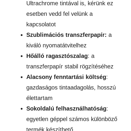
Ultrachrome tintával is, kérünk ez
esetben vedd fel velünk a
kapcsolatot
Szublimációs transzferpapír:
a
kiváló nyomatátvitelhez
Hőálló ragasztószalag
: a
transzferpapír stabil rögzítéséhez
Alacsony fenntartási költség
:
gazdaságos tintaadagolás, hosszú
élettartam
Sokoldalú felhasználhatóság
:
egyetlen géppel számos különböző
termék készíthető