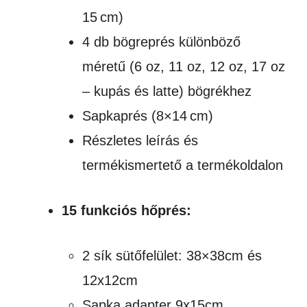
15 cm)
4 db bögreprés különböző
méretű (6 oz, 11 oz, 12 oz, 17 oz
– kupás és latte) bögrékhez
Sapkaprés (8×14 cm)
Részletes leírás és
termékismertető a termékoldalon
15 funkciós hőprés:
2 sík sütőfelület: 38×38cm és
12x12cm
Sapka adapter 9x15cm