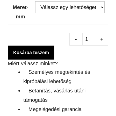
Meret-
mm
AB
PR
Kosárba teszem
KE
Miért válassz minket?
KI
Személyes megtekintés és
TÖ
kipróbálási lehetőség
MÉ
Betanítás, vásárlás utáni
men
támogatás
Megelégedési garancia