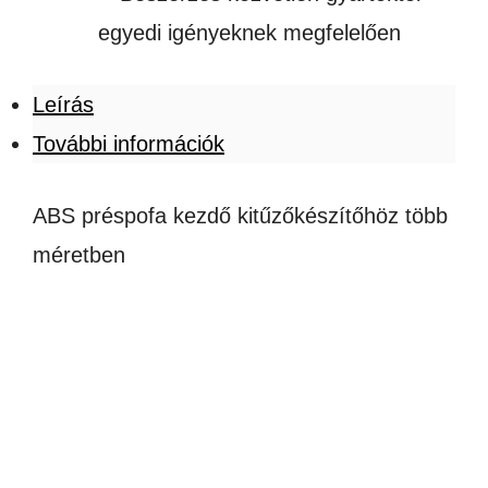
egyedi igényeknek megfelelően
Leírás
További információk
ABS préspofa kezdő kitűzőkészítőhöz több
méretben