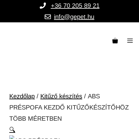
Kilépés
+36 70 205 89 21
a
info@gepet.hu
tartalomba
M
Kezdőlap
/
Kitűző készítés
/ ABS
PRÉSPOFA KEZDŐ KITŰZŐKÉSZÍTŐHÖZ
TÖBB MÉRETBEN
🔍