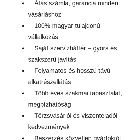
Áfás számla, garancia minden
vásárláshoz
100% magyar tulajdonú
vállalkozás
Saját szervizháttér – gyors és
szakszerű javítás
Folyamatos és hosszú távú
alkatrészellátás
Több éves szakmai tapasztalat,
megbízhatóság
Törzsvásárlói és viszonteladói
kedvezmények
Beszerzés közvetlen gyártóktól