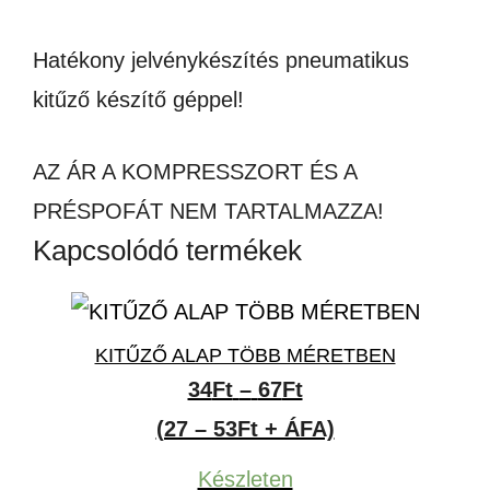
Hatékony jelvénykészítés pneumatikus
kitűző készítő géppel!
AZ ÁR A KOMPRESSZORT ÉS A
PRÉSPOFÁT NEM TARTALMAZZA!
Kapcsolódó termékek
KITŰZŐ ALAP TÖBB MÉRETBEN
Ártartomány:
34
Ft
–
67
Ft
34Ft
(27 – 53Ft + ÁFA)
-
Készleten