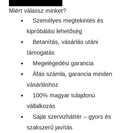
KITŰZŐ
Miért válassz minket?
KÉSZÍTŐ
Személyes megtekintés és
GÉP
kipróbálási lehetőség
mennyiség
Betanítás, vásárlás utáni
támogatás
Megelégedési garancia
Áfás számla, garancia minden
vásárláshoz
100% magyar tulajdonú
vállalkozás
Saját szervizháttér – gyors és
szakszerű javítás