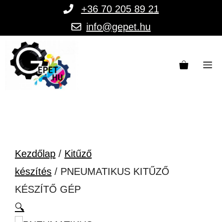
Kilépés
+36 70 205 89 21
a
info@gepet.hu
tartalomba
M
Kezdőlap
/
Kitűző
készítés
/ PNEUMATIKUS KITŰZŐ
KÉSZÍTŐ GÉP
🔍