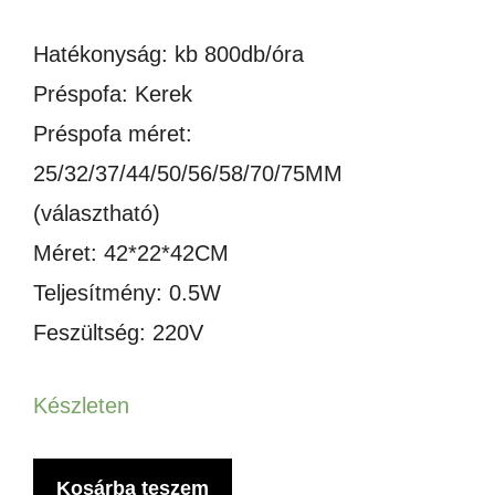
Hatékonyság: kb 800db/óra
Préspofa: Kerek
Préspofa méret:
25/32/37/44/50/56/58/70/75MM
(választható)
Méret: 42*22*42CM
Teljesítmény: 0.5W
Feszültség: 220V
Készleten
PNEUMATIKUS
Kosárba teszem