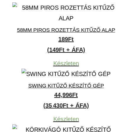
67Ft
58MM PIROS ROZETTÁS KITŰZŐ ALAP
189
Ft
(149Ft + ÁFA)
Készleten
SWING KITŰZŐ KÉSZÍTŐ GÉP
44,996
Ft
(35 430Ft + ÁFA)
Készleten