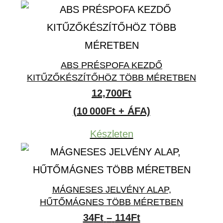
38,560Ft
ABS PRÉSPOFA KEZDŐ
KITŰZŐKÉSZÍTŐHÖZ TÖBB MÉRETBEN
12,700
Ft
(10 000Ft + ÁFA)
Készleten
MÁGNESES JELVÉNY ALAP,
HŰTŐMÁGNES TÖBB MÉRETBEN
Ártartomány:
34
Ft
–
114
Ft