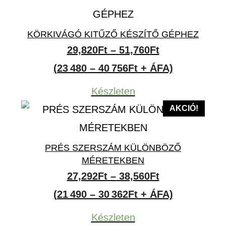
KÖRKIVÁGÓ KITŰZŐ KÉSZÍTŐ GÉPHEZ
Ártartomány:
29,820
Ft
–
51,760
Ft
29,820Ft
(23 480 – 40 756Ft + ÁFA)
-
Készleten
51,760Ft
AKCIÓ!
PRÉS SZERSZÁM KÜLÖNBÖZŐ
MÉRETEKBEN
Ártartomány:
27,292
Ft
–
38,560
Ft
27,292Ft
(21 490 – 30 362Ft + ÁFA)
-
Készleten