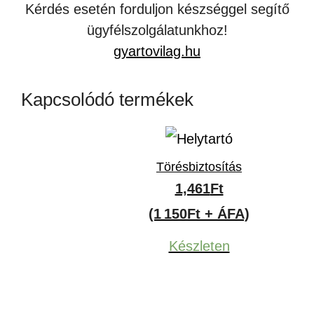
Kérdés esetén forduljon készséggel segítő
ügyfélszolgálatunkhoz!
gyartovilag.hu
Kapcsolódó termékek
Törésbiztosítás
1,461
Ft
(1 150Ft + ÁFA)
Készleten