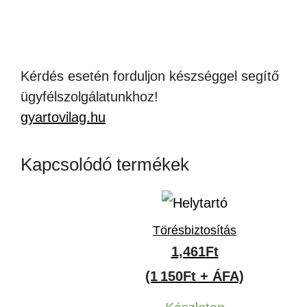
Kérdés esetén forduljon készséggel segítő
ügyfélszolgálatunkhoz!
gyartovilag.hu
Kapcsolódó termékek
Törésbiztosítás
1,461
Ft
(1 150Ft + ÁFA)