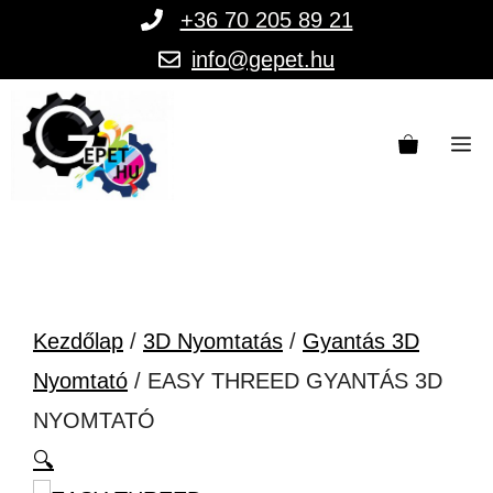
Kilépés
+36 70 205 89 21
a
info@gepet.hu
tartalomba
M
Kezdőlap
/
3D Nyomtatás
/
Gyantás 3D
Nyomtató
/ EASY THREED GYANTÁS 3D
NYOMTATÓ
🔍