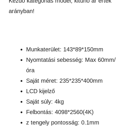
Kezdő kategóriás model, kitűnő ár érték
arányban!
Munkaterület: 143*89*150mm
Nyomtatási sebesség: Max 60mm/
óra
Saját méret: 235*235*400mm
LCD kijelző
Saját súly: 4kg
Felbontás: 4098*2560(4K)
z tengely pontosság: 0.1mm