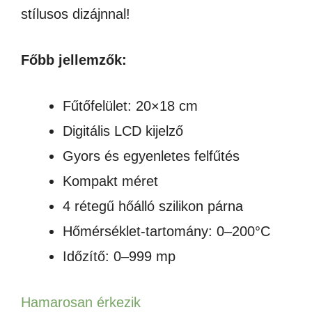
stílusos dizájnnal!
Főbb jellemzők:
Fűtőfelület: 20×18 cm
Digitális LCD kijelző
Gyors és egyenletes felfűtés
Kompakt méret
4 rétegű hőálló szilikon párna
Hőmérséklet-tartomány: 0–200°C
Időzítő: 0–999 mp
Hamarosan érkezik