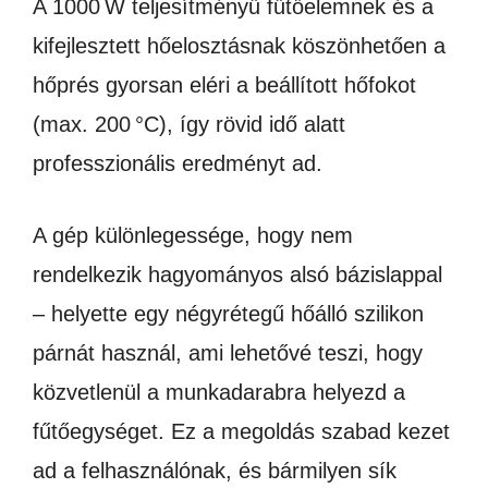
A 1000 W teljesítményű fűtőelemnek és a
kifejlesztett hőelosztásnak köszönhetően a
hőprés gyorsan eléri a beállított hőfokot
(max. 200 °C), így rövid idő alatt
professzionális eredményt ad.
A gép különlegessége, hogy nem
rendelkezik hagyományos alsó bázislappal
– helyette egy négyrétegű hőálló szilikon
párnát használ, ami lehetővé teszi, hogy
közvetlenül a munkadarabra helyezd a
fűtőegységet. Ez a megoldás szabad kezet
ad a felhasználónak, és bármilyen sík