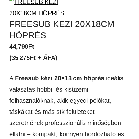
FREESUB KÉZI 20X18CM
HŐPRÉS
44,799
Ft
(35 275Ft + ÁFA)
A
Freesub kézi 20×18
cm h
őpr
és
ideális
választás hobbi- és kisüzemi
felhasználóknak, akik egyedi pólókat,
táskákat és más sík felületeket
szeretnének professzionális minőségben
ellátni – kompakt, könnyen hordozható és