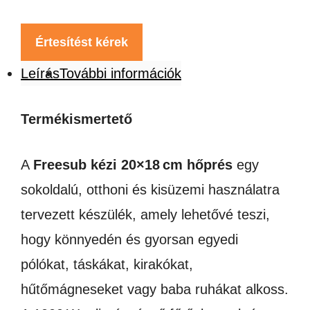
Értesítést kérek
Leírás
További információk
Termékismertető
A
Freesub kézi 20×18
cm h
ő
pr
é
s
egy
sokoldalú, otthoni és kisüzemi használatra
tervezett készülék, amely lehetővé teszi,
hogy könnyedén és gyorsan egyedi
pólókat, táskákat, kirakókat,
hűtőmágneseket vagy baba ruhákat alkoss.