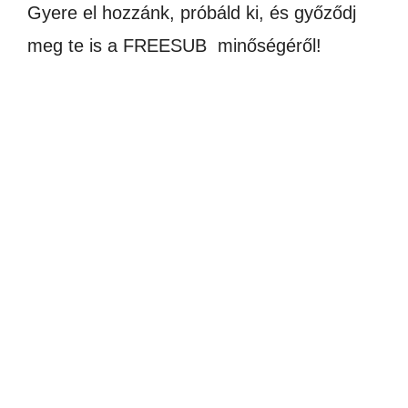
Gyere el hozzánk, próbáld ki, és győződj
meg te is a FREESUB minőségéről!
AKCIÓ!