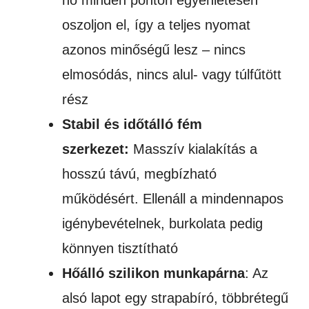
hő minden ponton egyenletesen
oszoljon el, így a teljes nyomat
azonos minőségű lesz – nincs
elmosódás, nincs alul- vagy túlfűtött
rész
Stabil és időtálló fém
szerkezet:
Masszív kialakítás a
hosszú távú, megbízható
működésért. Ellenáll a mindennapos
igénybevételnek, burkolata pedig
könnyen tisztítható
Hőálló szilikon munkapárna
: Az
alsó lapot egy strapabíró, többrétegű