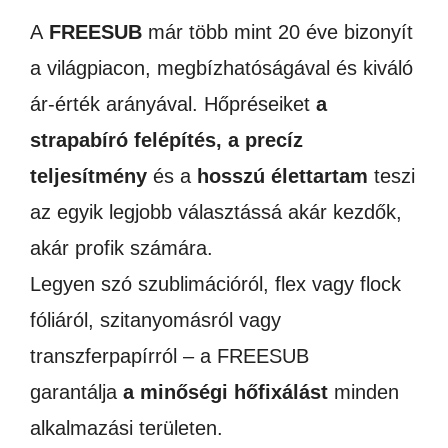
A
FREESUB
már több mint 20 éve bizonyít
a világpiacon, megbízhatóságával és kiváló
ár-érték arányával. Hőpréseiket
a
strapabíró felépítés, a precíz
teljesítmény
és a
hosszú élettartam
teszi
az egyik legjobb választássá akár kezdők,
akár profik számára.
Legyen szó szublimációról, flex vagy flock
fóliáról, szitanyomásról vagy
transzferpapírról – a FREESUB
garantálja
a minőségi hőfixálást
minden
alkalmazási területen.