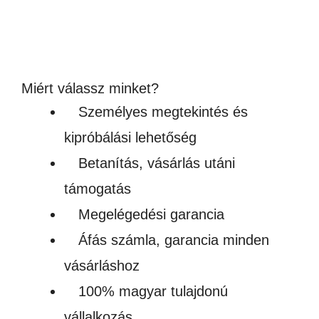
Ártartomány:
99,000
Ft
–
198,001
Ft
99,000Ft
(77 953 – 155 906Ft + ÁFA)
-
Készleten
198,001Ft
Miért válassz minket?
Személyes megtekintés és
kipróbálási lehetőség
Betanítás, vásárlás utáni
támogatás
Megelégedési garancia
Áfás számla, garancia minden
vásárláshoz
100% magyar tulajdonú
vállalkozás