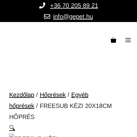
Kilépés
+36 70 205 89 21
a
info@gepet.hu
tartalomba
M
Kezdőlap
/
Hőprések
/
Egyéb
hőprések
/ FREESUB KÉZI 20X18CM
HŐPRÉS
🔍