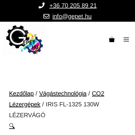
Kilépés
+36 70 205 89 21
a
info@gepet.hu
tartalomba
M
Kezdőlap
/
Vágástechnológia
/
CO2
Lézergépek
/ IRIS FL-1325 130W
LÉZERVÁGÓ
🔍