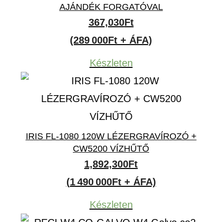
AJÁNDÉK FORGATÓVAL
367,030
Ft
(289 000Ft + ÁFA)
Készleten
IRIS FL-1080 120W LÉZERGRAVÍROZÓ +
CW5200 VÍZHŰTŐ
1,892,300
Ft
(1 490 000Ft + ÁFA)
Készleten