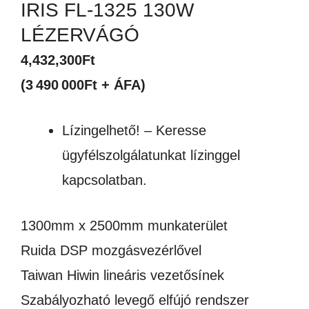
IRIS FL-1325 130W
LÉZERVÁGÓ
4,432,300
Ft
(3 490 000Ft + ÁFA)
Lízingelhető! – Keresse
ügyfélszolgálatunkat lízinggel
kapcsolatban.
1300mm x 2500mm munkaterület
Ruida DSP mozgásvezérlővel
Taiwan Hiwin lineáris vezetősínek
Szabályozható levegő elfújó rendszer