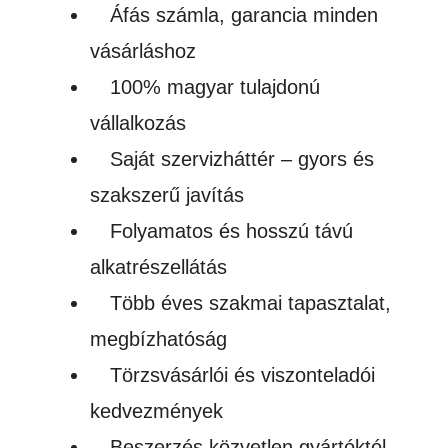
Áfás számla, garancia minden
vásárláshoz
100% magyar tulajdonú
vállalkozás
Saját szervizháttér – gyors és
szakszerű javítás
Folyamatos és hosszú távú
alkatrészellátás
Több éves szakmai tapasztalat,
megbízhatóság
Törzsvásárlói és viszonteladói
kedvezmények
Beszerzés közvetlen gyártóktól