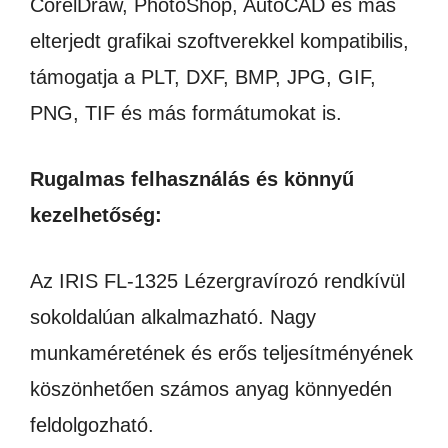
CorelDraw, PhotoShop, AutoCAD és más
elterjedt grafikai szoftverekkel kompatibilis,
támogatja a PLT, DXF, BMP, JPG, GIF,
PNG, TIF és más formátumokat is.
Rugalmas felhasználás és könnyű
kezelhetőség:
Az IRIS FL-1325 Lézergravírozó rendkívül
sokoldalúan alkalmazható. Nagy
munkaméretének és erős teljesítményének
köszönhetően számos anyag könnyedén
feldolgozható.