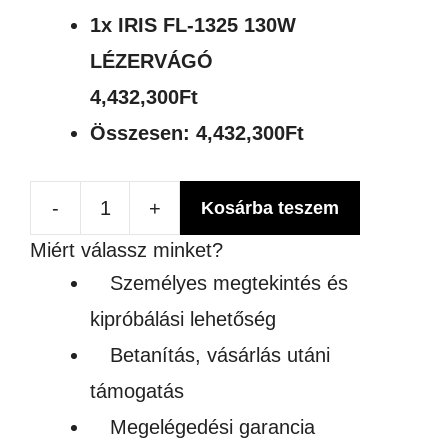
1x
IRIS FL-1325 130W
LÉZERVÁGÓ
4,432,300Ft
Összesen:
4,432,300Ft
-
+
Kosárba teszem
IRIS
Miért válassz minket?
FL-
Személyes megtekintés és
1325
kipróbálási lehetőség
130W
Betanítás, vásárlás utáni
LÉZERVÁGÓ
támogatás
mennyiség
Megelégedési garancia