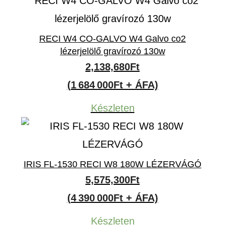
RECI W4 CO-GALVO W4 Galvo co2
lézerjelölő gravírozó 130w
2,138,680
Ft
(1 684 000Ft + ÁFA)
Készleten
IRIS FL-1530 RECI W8 180W LÉZERVÁGÓ
5,575,300
Ft
(4 390 000Ft + ÁFA)
Készleten