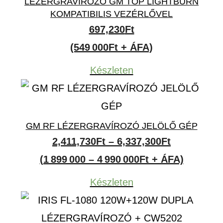
LÉZERGRAVÍROZÓ GM TOP LIGHTBURN
KOMPATIBILIS VEZÉRLŐVEL
697,230
Ft
(549 000Ft + ÁFA)
Készleten
GM RF LÉZERGRAVÍROZÓ JELÖLŐ GÉP
Ártartomán
2,411,730
Ft
–
6,337,300
Ft
2,411,730F
(1 899 000 – 4 990 000Ft + ÁFA)
-
Készleten
6,337,300F