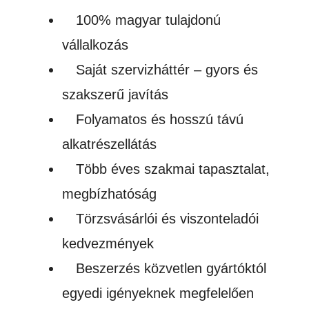
100% magyar tulajdonú
vállalkozás
Saját szervizháttér – gyors és
szakszerű javítás
Folyamatos és hosszú távú
alkatrészellátás
Több éves szakmai tapasztalat,
megbízhatóság
Törzsvásárlói és viszonteladói
kedvezmények
Beszerzés közvetlen gyártóktól
egyedi igényeknek megfelelően