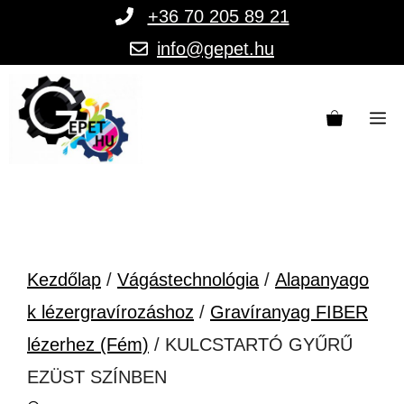
Kilépés
+36 70 205 89 21
a
info@gepet.hu
tartalomba
M
Kezdőlap
/
Vágástechnológia
/
Alapanyago
k lézergravírozáshoz
/
Gravíranyag FIBER
lézerhez (Fém)
/ KULCSTARTÓ GYŰRŰ
EZÜST SZÍNBEN