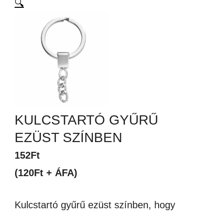
🔍
KULCSTARTÓ GYŰRŰ
EZÜST SZÍNBEN
152
Ft
(120Ft + ÁFA)
Kulcstartó gyűrű ezüst színben, hogy