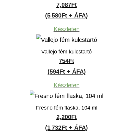
7,087
Ft
(5 580Ft + ÁFA)
Készleten
Vallejo fém kulcstartó
754
Ft
(594Ft + ÁFA)
Készleten
Fresno fém flaska, 104 ml
2,200
Ft
(1 732Ft + ÁFA)