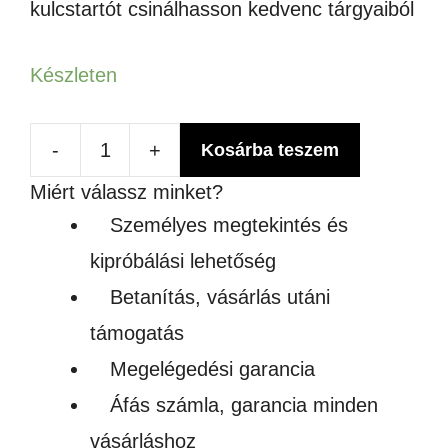
kulcstartót csinálhasson kedvenc tárgyaiból
Készleten
-
+
Kosárba teszem
KULCSTARTÓ
Miért válassz minket?
GYŰRŰ
Személyes megtekintés és
EZÜST
kipróbálási lehetőség
SZÍNBEN
Betanítás, vásárlás utáni
mennyiség
támogatás
Megelégedési garancia
Áfás számla, garancia minden
vásárláshoz