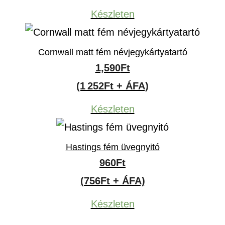
Készleten
Cornwall matt fém névjegykártyatartó
1,590
Ft
(1 252Ft + ÁFA)
Készleten
Hastings fém üvegnyitó
960
Ft
(756Ft + ÁFA)
Készleten