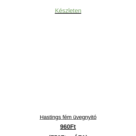
Készleten
Hastings fém üvegnyitó
960
Ft