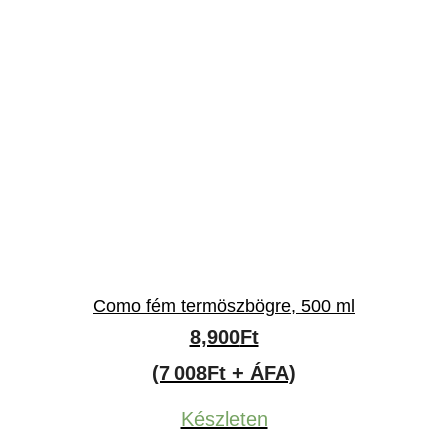
Como fém termöszbögre, 500 ml
8,900
Ft
(7 008Ft + ÁFA)
Készleten