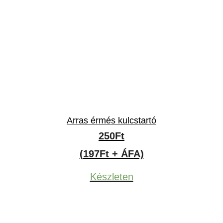
Arras érmés kulcstartó
250
Ft
(197Ft + ÁFA)
Készleten