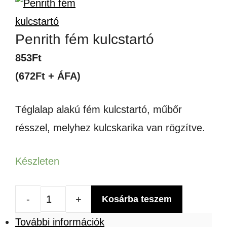
Penrith fém kulcstartó
853
Ft
(672Ft + ÁFA)
Téglalap alakú fém kulcstartó, műbőr
résszel, melyhez kulcskarika van rögzítve.
Készleten
Kosárba teszem
Penrith
További információk
fém