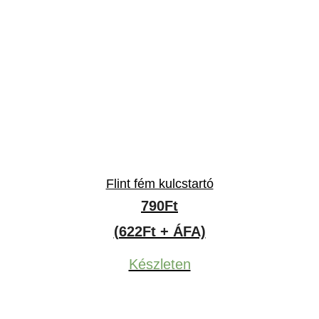
Flint fém kulcstartó
790
Ft
(622Ft + ÁFA)
Készleten