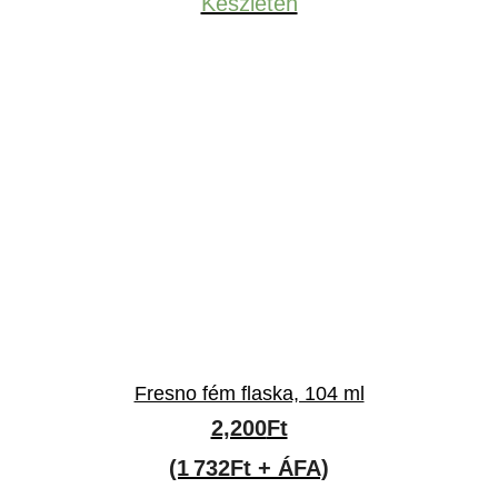
Készleten
Fresno fém flaska, 104 ml
2,200
Ft
(1 732Ft + ÁFA)