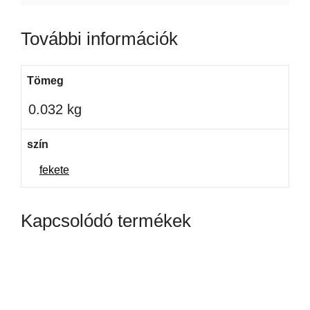
kulcstartó
További információk
mennyiség
Tömeg
0.032 kg
szín
fekete
Kapcsolódó termékek