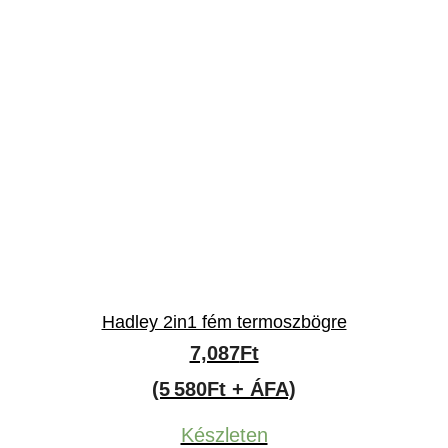
Hadley 2in1 fém termoszbögre
7,087
Ft
(5 580Ft + ÁFA)
Készleten