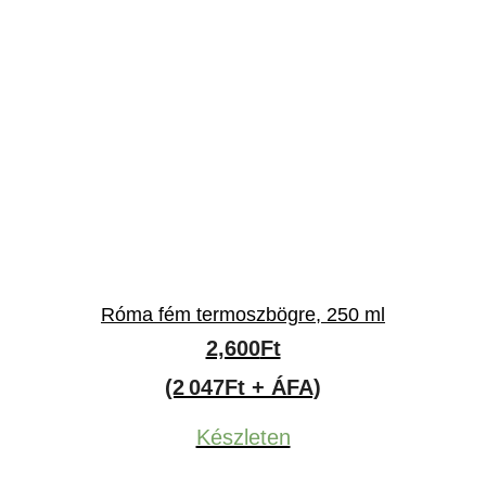
Róma fém termoszbögre, 250 ml
2,600
Ft
(2 047Ft + ÁFA)
Készleten