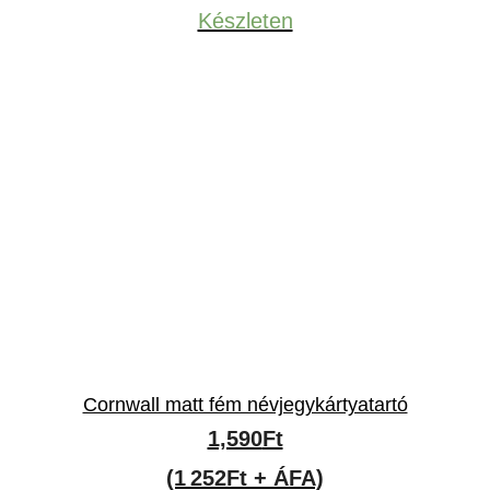
Készleten
Cornwall matt fém névjegykártyatartó
1,590
Ft
(1 252Ft + ÁFA)