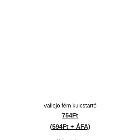
Vallejo fém kulcstartó
754
Ft
(594Ft + ÁFA)