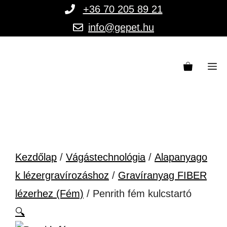
Kilépés
+36 70 205 89 21
a
info@gepet.hu
tartalomba
M
Kezdőlap
/
Vágástechnológia
/
Alapanyago
k lézergravírozáshoz
/
Gravíranyag FIBER
lézerhez (Fém)
/ Penrith fém kulcstartó
🔍