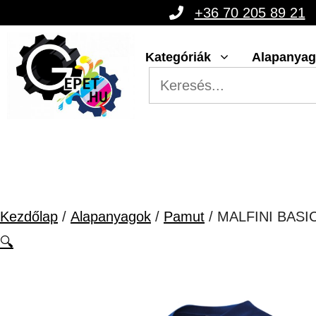
Kilépés
+36 70 205 89 21
a
Kategóriák
Alapanya
tartalomba
Kezdőlap
/
Alapanyagok
/
Pamut
/ MALFINI BAS
🔍