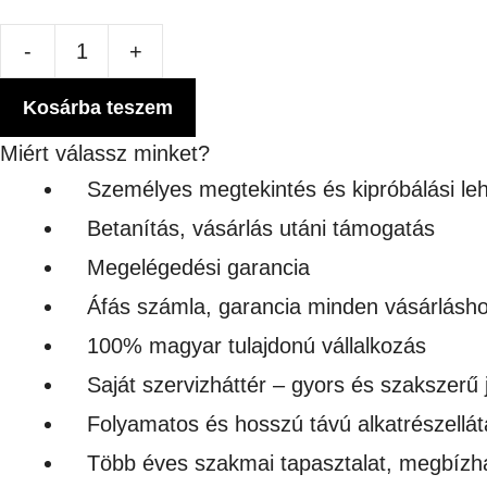
-
+
HEAVY
COTTON™
Kosárba teszem
NŐI
Miért válassz minket?
PÓLÓ
Személyes megtekintés és kipróbálási le
mennyiség
Betanítás, vásárlás utáni támogatás
Megelégedési garancia
Áfás számla, garancia minden vásárlásh
100% magyar tulajdonú vállalkozás
Saját szervizháttér – gyors és szakszerű 
Folyamatos és hosszú távú alkatrészellát
Több éves szakmai tapasztalat, megbízh