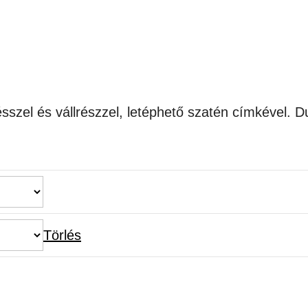
sszel és vállrészzel, letéphető szatén címkével. D
Törlés