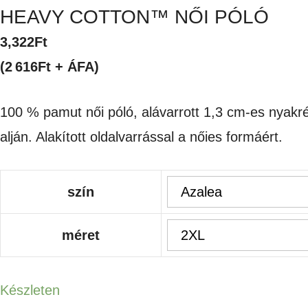
HEAVY COTTON™ NŐI PÓLÓ
3,322
Ft
(2 616Ft + ÁFA)
100 % pamut női póló, alávarrott 1,3 cm-es nyakré
alján. Alakított oldalvarrással a nőies formáért.
szín
méret
Készleten