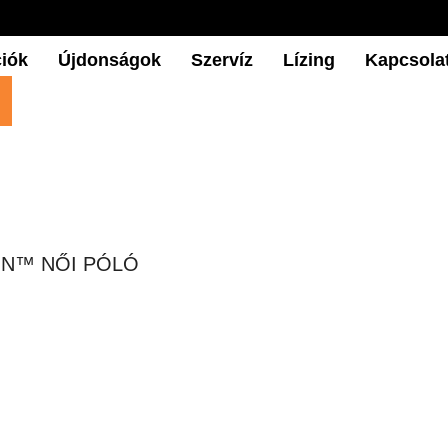
iók
Újdonságok
Szervíz
Lízing
Kapcsola
ON™ NŐI PÓLÓ