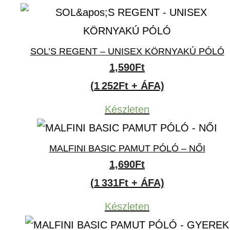
SOL’S REGENT – UNISEX KÖRNYAKÚ PÓLÓ
1,590
Ft
(1 252Ft + ÁFA)
Készleten
MALFINI BASIC PAMUT PÓLÓ – NŐI
1,690
Ft
(1 331Ft + ÁFA)
Készleten