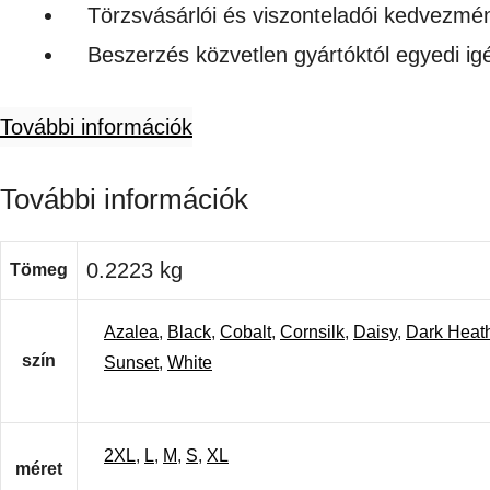
Törzsvásárlói és viszonteladói kedvezmé
Beszerzés közvetlen gyártóktól egyedi i
További információk
További információk
0.2223 kg
Tömeg
Azalea
,
Black
,
Cobalt
,
Cornsilk
,
Daisy
,
Dark Heat
szín
Sunset
,
White
2XL
,
L
,
M
,
S
,
XL
méret