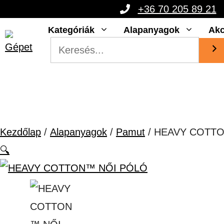
Kilépés
+36 70 205 89 21
a
Kategóriák
Alapanyagok
Akc
tartalomba
Kezdőlap
/
Alapanyagok
/
Pamut
/ HEAVY COTT
🔍