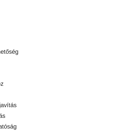
hetőség
oz
javítás
ás
atóság