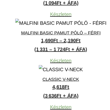
(1 094Ft + ÁFA)
Készleten
MALFINI BASIC PAMUT PÓLÓ – FÉRFI
Ártartomány
1,690
Ft
–
2,190
Ft
1,690Ft
(1 331 – 1 724Ft + ÁFA)
-
Készleten
2,190Ft
CLASSIC V-NECK
4,618
Ft
(3 636Ft + ÁFA)
Készleten