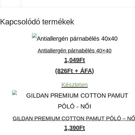
Kapcsolódó termékek
Antiallergén párnabélés 40×40
1,049
Ft
(826Ft + ÁFA)
Készleten
GILDAN PREMIUM COTTON PAMUT PÓLÓ – NŐ
1,390
Ft