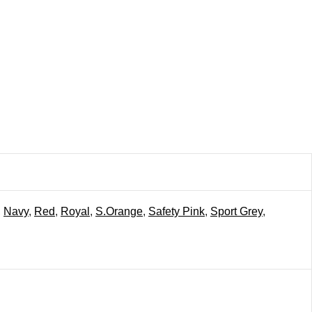
,
Navy
,
Red
,
Royal
,
S.Orange
,
Safety Pink
,
Sport Grey
,