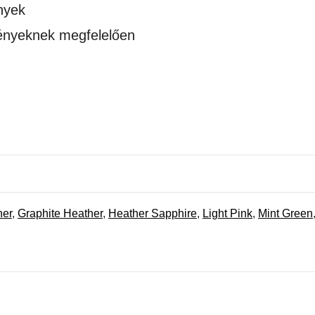
nyek
gényeknek megfelelően
her
,
Graphite Heather
,
Heather Sapphire
,
Light Pink
,
Mint Green