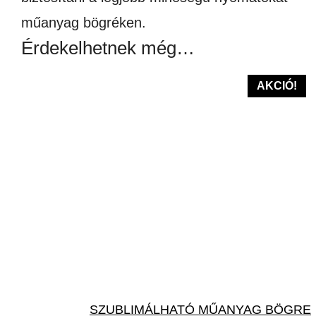
műanyag bögréken.
Érdekelhetnek még…
AKCIÓ!
SZUBLIMÁLHATÓ MŰANYAG BÖGRE