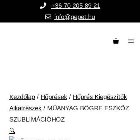
Kilépés
+36 70 205 89 21
a
info@gepet.hu
tartalomba
M
Kezdőlap
/
Hőprések
/
Hőprés Kiegészítők
Alkatrészek
/ MŰANYAG BÖGRE ESZKÖZ
SZUBLIMÁCIÓHOZ
🔍