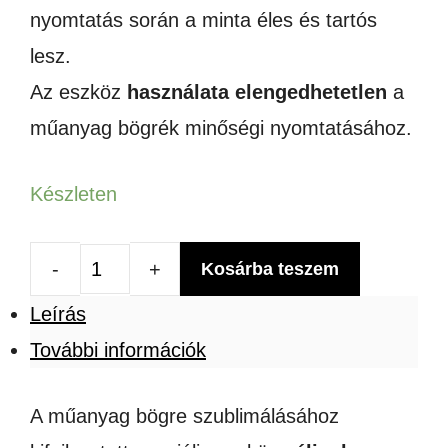
nyomtatás során a minta éles és tartós
lesz.
Az eszköz
használata elengedhetetlen
a
műanyag bögrék minőségi nyomtatásához.
Készleten
Kosárba teszem
MŰANYAG
Leírás
BÖGRE
További információk
ESZKÖZ
SZUBLIMÁCIÓHOZ
A műanyag bögre szublimálásához
mennyiség