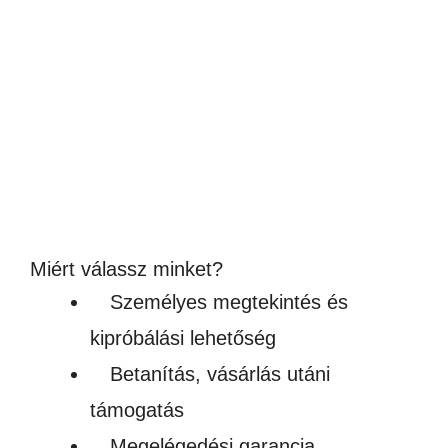
HŐLÉGFÚVÓ PISZTOLY 2000W
8,500
Ft
(6 693Ft + ÁFA)
Készleten
Miért válassz minket?
Személyes megtekintés és
kipróbálási lehetőség
Betanítás, vásárlás utáni
támogatás
Megelégedési garancia