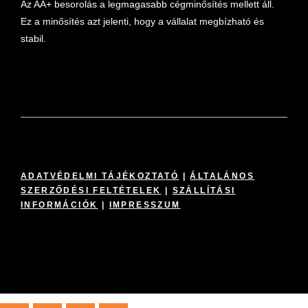
Az AA+ besorolás a legmagasabb cégminősítés mellett áll.
Ez a minősítés azt jelenti, hogy a vállalat megbízható és
stabil.
ADATVÉDELMI TÁJÉKOZTATÓ
|
ÁLTALÁNOS
SZERZŐDÉSI FELTÉTELEK
|
SZÁLLÍTÁSI
INFORMÁCIÓK
|
IMPRESSZUM