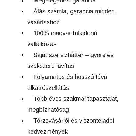
Megelégedési garancia
Áfás számla, garancia minden
vásárláshoz
100% magyar tulajdonú
vállalkozás
Saját szervizháttér – gyors és
szakszerű javítás
Folyamatos és hosszú távú
alkatrészellátás
Több éves szakmai tapasztalat,
megbízhatóság
Törzsvásárlói és viszonteladói
kedvezmények