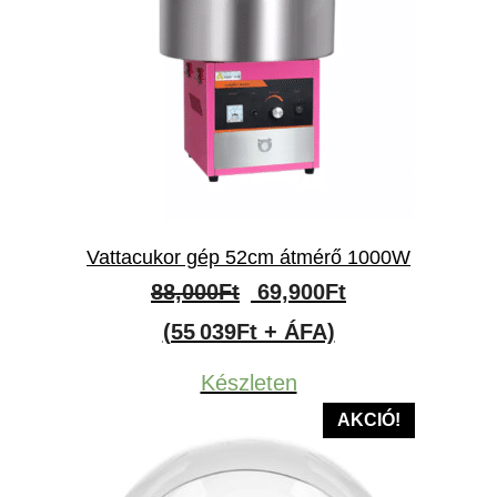
Vattacukor gép 52cm átmérő 1000W
Original
Current
88,000
Ft
69,900
Ft
price
price
(55 039Ft + ÁFA)
was:
is:
Készleten
88,000Ft.
69,900Ft.
AKCIÓ!