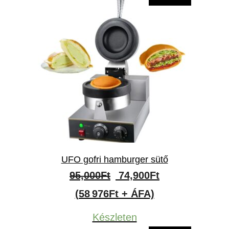
UFO gofri hamburger sütő
Original
Current
95,000
Ft
74,900
Ft
price
price
(58 976Ft + ÁFA)
was:
is:
Készleten