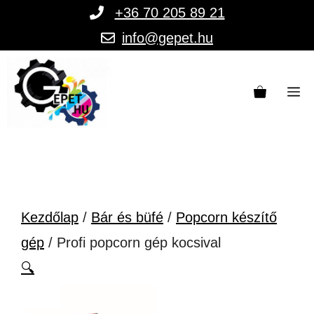
Kilépés
+36 70 205 89 21
a
info@gepet.hu
tartalomba
M
Kezdőlap
/
Bár és büfé
/
Popcorn készítő
gép
/ Profi popcorn gép kocsival
🔍