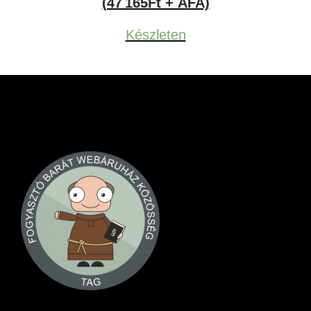
(47 165Ft + ÁFA)
Készleten