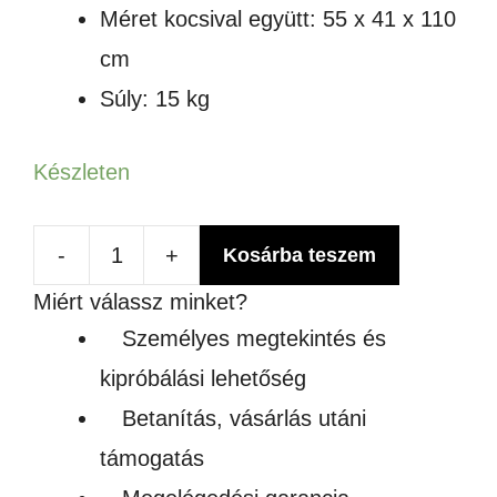
Méret kocsival együtt: 55 x 41 x 110
cm
Súly: 15 kg
Készleten
-
+
Kosárba teszem
Profi
Miért válassz minket?
popcorn
Személyes megtekintés és
gép
kipróbálási lehetőség
kocsival
Betanítás, vásárlás utáni
mennyiség
támogatás