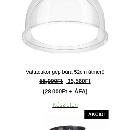
Vattacukor gép búra 52cm átmérő
Original
Current
55,000
Ft
35,560
Ft
price
price
(28 000Ft + ÁFA)
was:
is:
Készleten
55,000Ft.
35,560Ft.
AKCIÓ!