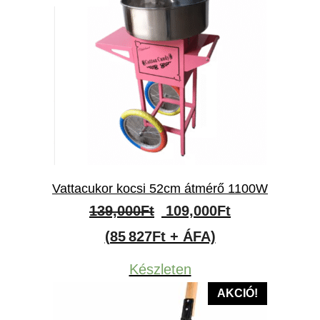
Vattacukor kocsi 52cm átmérő 1100W
Original
Current
139,000
Ft
109,000
Ft
price
price
(85 827Ft + ÁFA)
was:
is:
Készleten
139,000Ft.
109,000Ft.
AKCIÓ!