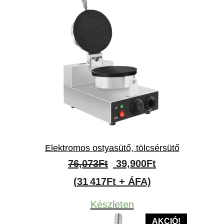
Elektromos ostyasütő, tölcsérsütő
Original
Current
76,073
Ft
39,900
Ft
price
price
(31 417Ft + ÁFA)
was:
is:
Készleten
76,073Ft.
39,900Ft.
AKCIÓ!