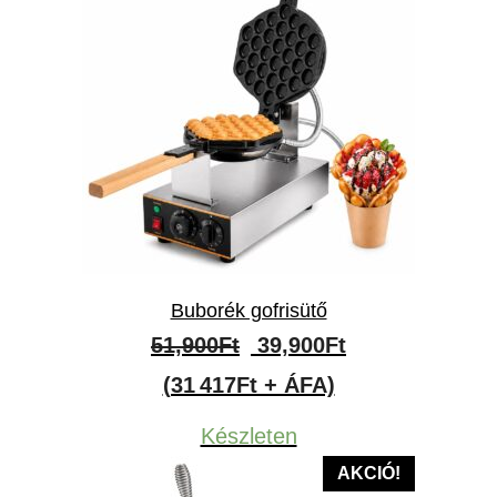
Buborék gofrisütő
Original
Current
51,900
Ft
39,900
Ft
price
price
(31 417Ft + ÁFA)
was:
is:
Készleten
51,900Ft.
39,900Ft.
AKCIÓ!