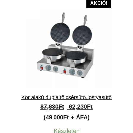
95,000Ft.
74,900Ft.
AKCIÓ!
Kör alakú dupla tölcsérsütő, ostyasütő
Original
Current
87,630
Ft
62,230
Ft
price
price
(49 000Ft + ÁFA)
was:
is:
Készleten