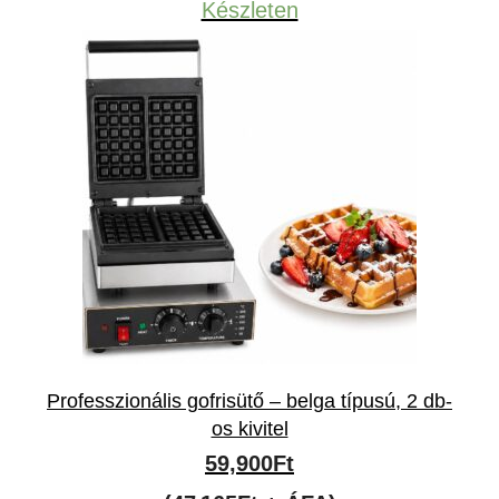
Készleten
119,000Ft.
89,000Ft.
Professzionális gofrisütő – belga típusú, 2 db-
os kivitel
59,900
Ft