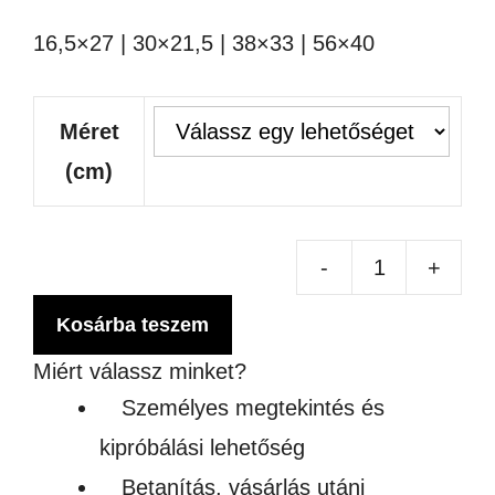
16,5×27 | 30×21,5 | 38×33 | 56×40
Méret
(cm)
-
+
RÉ
LE
Kosárba teszem
BB
Miért válassz minket?
MI
Személyes megtekintés és
8M
kipróbálási lehetőség
TÖ
Betanítás, vásárlás utáni