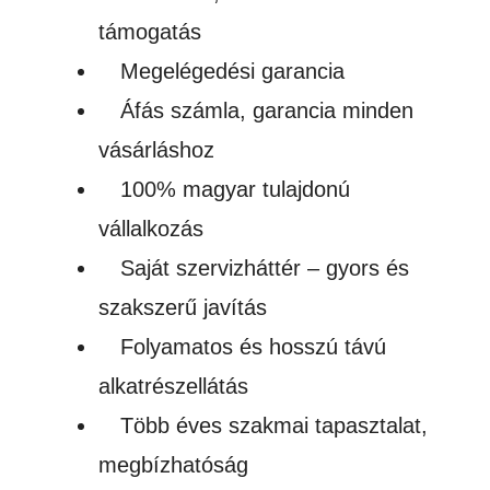
MÉ
támogatás
men
Megelégedési garancia
Áfás számla, garancia minden
vásárláshoz
100% magyar tulajdonú
vállalkozás
Saját szervizháttér – gyors és
szakszerű javítás
Folyamatos és hosszú távú
alkatrészellátás
Több éves szakmai tapasztalat,
megbízhatóság