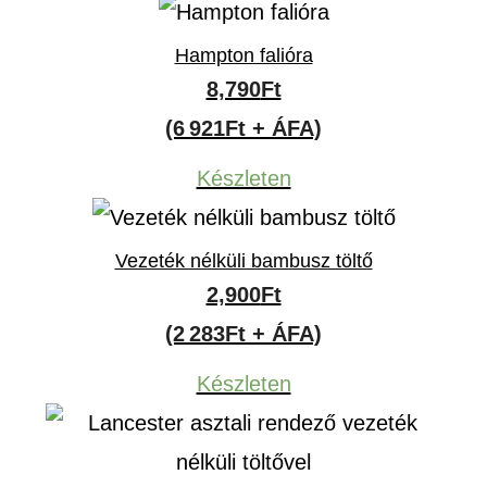
Hampton falióra
8,790
Ft
(6 921Ft + ÁFA)
Készleten
Vezeték nélküli bambusz töltő
2,900
Ft
(2 283Ft + ÁFA)
Készleten