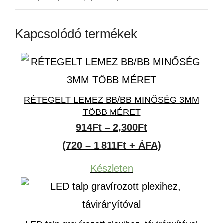
Kapcsolódó termékek
RÉTEGELT LEMEZ BB/BB MINŐSÉG 3MM
TÖBB MÉRET
Ártartomány:
914
Ft
–
2,300
Ft
914Ft
(720 – 1 811Ft + ÁFA)
-
Készleten
2,300Ft