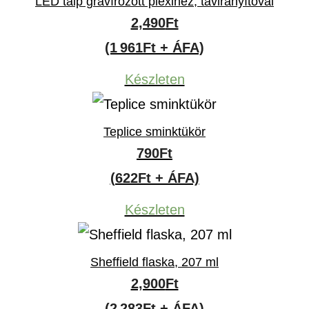
LED talp gravírozott plexihez, távirányítóval
2,490
Ft
(1 961Ft + ÁFA)
Készleten
Teplice sminktükör
790
Ft
(622Ft + ÁFA)
Készleten
Sheffield flaska, 207 ml
2,900
Ft
(2 283Ft + ÁFA)