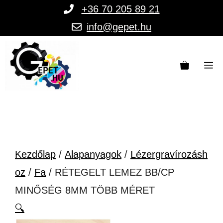
Kilépés
+36 70 205 89 21
a
info@gepet.hu
tartalomba
M
Kezdőlap
/
Alapanyagok
/
Lézergravírozásh
oz
/
Fa
/ RÉTEGELT LEMEZ BB/CP
MINŐSÉG 8MM TÖBB MÉRET
🔍