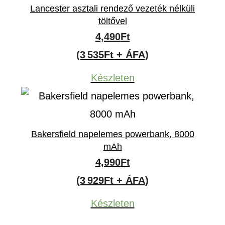
Lancester asztali rendező vezeték nélküli
töltővel
4,490
Ft
(3 535Ft + ÁFA)
Készleten
Bakersfield napelemes powerbank, 8000
mAh
4,990
Ft
(3 929Ft + ÁFA)
Készleten