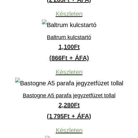
Készleten
Baltrum kulcstartó
1,100
Ft
(866Ft + ÁFA)
Készleten
Bastogne A5 parafa jegyzetfüzet tollal
2,280
Ft
(1 795Ft + ÁFA)
Készleten