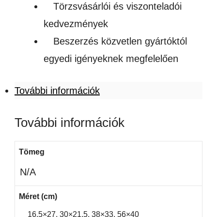
Törzsvásárlói és viszonteladói
kedvezmények
Beszerzés közvetlen gyártóktól
egyedi igényeknek megfelelően
További információk
További információk
Tömeg
N/A
Méret (cm)
16,5×27, 30×21,5, 38×33, 56×40