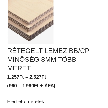
RÉTEGELT LEMEZ BB/CP
MINŐSÉG 8MM TÖBB
MÉRET
Ártartomány:
1,257
Ft
–
2,527
Ft
1,257Ft
(990 – 1 990Ft + ÁFA)
-
Elérhető méretek:
2,527Ft