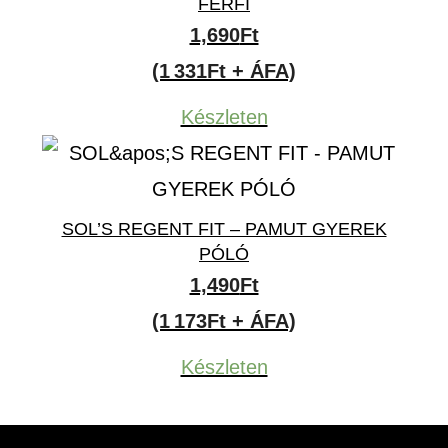
FÉRFI
1,690
Ft
(1 331Ft + ÁFA)
Készleten
SOL’S REGENT FIT – PAMUT GYEREK
PÓLÓ
1,490
Ft
(1 173Ft + ÁFA)
Készleten