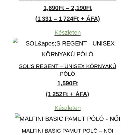
Ártartomány:
1,690
Ft
–
2,190
Ft
1,690Ft
(1 331 – 1 724Ft + ÁFA)
-
Készleten
2,190Ft
SOL’S REGENT – UNISEX KÖRNYAKÚ
PÓLÓ
1,590
Ft
(1 252Ft + ÁFA)
Készleten
MALFINI BASIC PAMUT PÓLÓ – NŐI