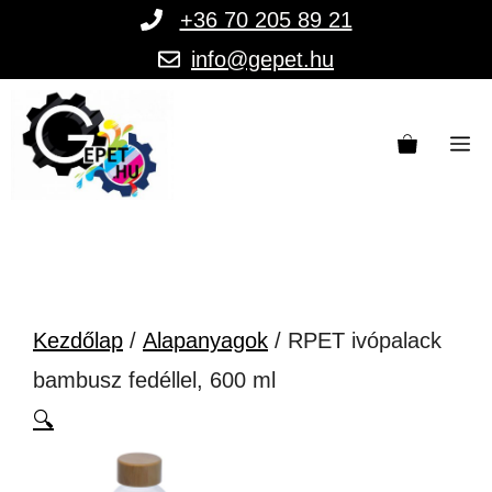
Kilépés
+36 70 205 89 21
a
info@gepet.hu
tartalomba
M
Kezdőlap
/
Alapanyagok
/ RPET ivópalack
bambusz fedéllel, 600 ml
🔍