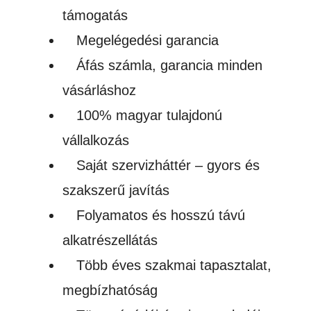
támogatás
ml
Megelégedési garancia
mennyiség
Áfás számla, garancia minden
vásárláshoz
100% magyar tulajdonú
vállalkozás
Saját szervizháttér – gyors és
szakszerű javítás
Folyamatos és hosszú távú
alkatrészellátás
Több éves szakmai tapasztalat,
megbízhatóság