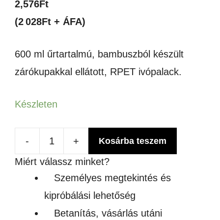
2,576
Ft
(2 028Ft + ÁFA)
600 ml űrtartalmú, bambuszból készült
zárókupakkal ellátott, RPET ivópalack.
Készleten
-
+
Kosárba teszem
RPET
Miért válassz minket?
ivópalack
Személyes megtekintés és
bambusz
kipróbálási lehetőség
fedéllel,
Betanítás, vásárlás utáni
600