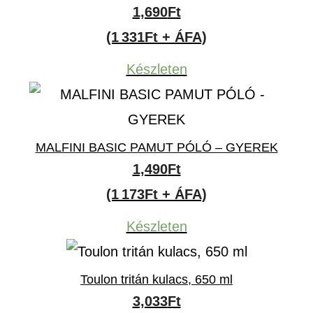
1,690
Ft
(1 331Ft + ÁFA)
Készleten
MALFINI BASIC PAMUT PÓLÓ – GYEREK
1,490
Ft
(1 173Ft + ÁFA)
Készleten
Toulon tritán kulacs, 650 ml
3,033
Ft