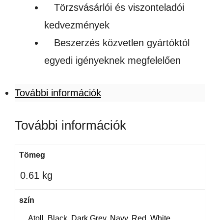
Törzsvásárlói és viszonteladói
kedvezmények
Beszerzés közvetlen gyártóktól
egyedi igényeknek megfelelően
További információk
További információk
Tömeg
0.61 kg
szín
Atoll
,
Black
,
Dark Grey
,
Navy
,
Red
,
White