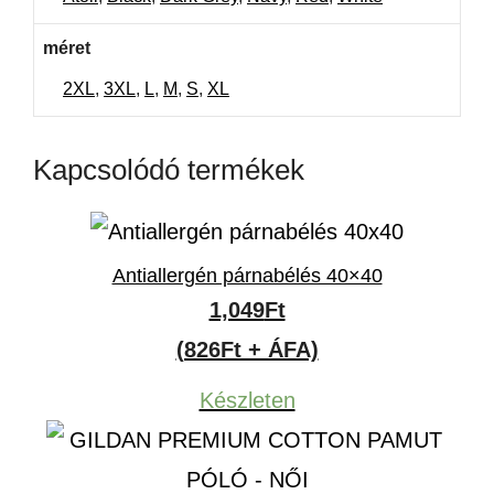
méret
2XL
,
3XL
,
L
,
M
,
S
,
XL
Kapcsolódó termékek
Antiallergén párnabélés 40×40
1,049
Ft
(826Ft + ÁFA)
Készleten