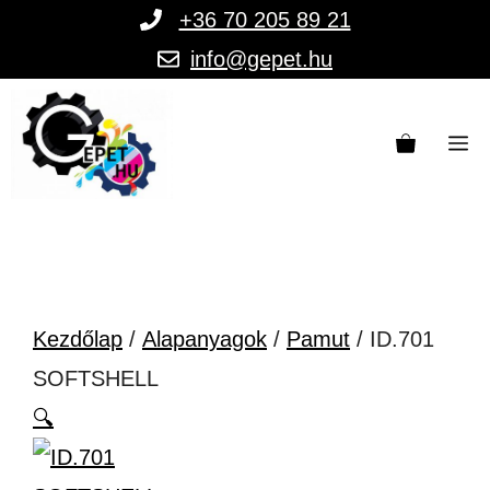
Kilépés
+36 70 205 89 21
a
info@gepet.hu
tartalomba
M
Kezdőlap
/
Alapanyagok
/
Pamut
/ ID.701
SOFTSHELL
🔍