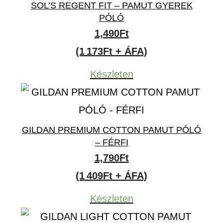
SOL’S REGENT FIT – PAMUT GYEREK
PÓLÓ
1,490
Ft
(1 173Ft + ÁFA)
Készleten
GILDAN PREMIUM COTTON PAMUT PÓLÓ
– FÉRFI
1,790
Ft
(1 409Ft + ÁFA)
Készleten