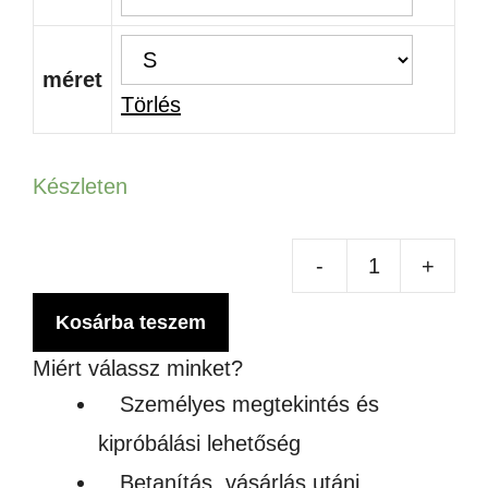
méret
Törlés
Készleten
-
+
ID.
SO
Kosárba teszem
men
Miért válassz minket?
Személyes megtekintés és
kipróbálási lehetőség
Betanítás, vásárlás utáni