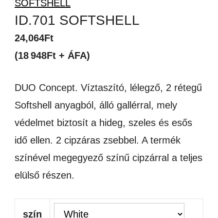
ID.701 SOFTSHELL
24,064
Ft
(18 948Ft + ÁFA)
DUO Concept. Víztaszító, lélegző, 2 rétegű
Softshell anyagból, álló gallérral, mely
védelmet biztosít a hideg, szeles és esős
idő ellen. 2 cipzáras zsebbel. A termék
színével megegyező színű cipzárral a teljes
elülső részen.
szín