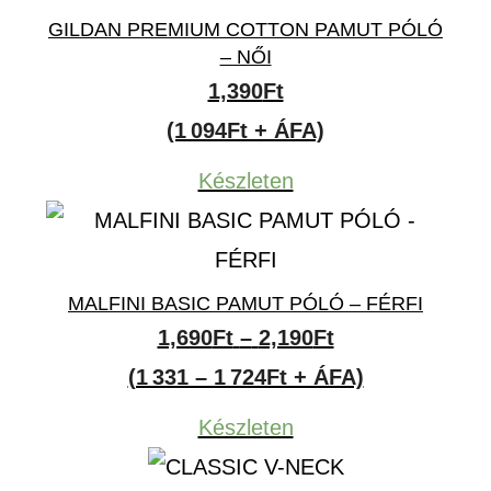
GILDAN PREMIUM COTTON PAMUT PÓLÓ
– NŐI
1,390
Ft
(1 094Ft + ÁFA)
Készleten
MALFINI BASIC PAMUT PÓLÓ – FÉRFI
Ártartomány:
1,690
Ft
–
2,190
Ft
1,690Ft
(1 331 – 1 724Ft + ÁFA)
-
Készleten
2,190Ft