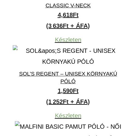
CLASSIC V-NECK
4,618
Ft
(3 636Ft + ÁFA)
Készleten
SOL’S REGENT – UNISEX KÖRNYAKÚ
PÓLÓ
1,590
Ft
(1 252Ft + ÁFA)
Készleten