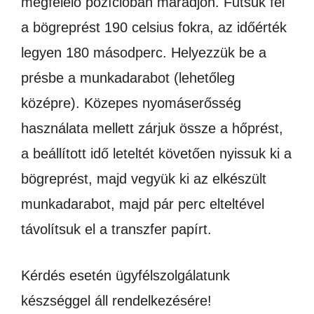
megfelelő pozícióban maradjon. Fűtsük fel
a bögreprést 190 celsius fokra, az időérték
legyen 180 másodperc. Helyezzük be a
présbe a munkadarabot (lehetőleg
középre). Közepes nyomáserősség
használata mellett zárjuk össze a hőprést,
a beállított idő leteltét követően nyissuk ki a
bögreprést, majd vegyük ki az elkészült
munkadarabot, majd pár perc elteltével
távolítsuk el a transzfer papírt.
Kérdés esetén ügyfélszolgálatunk
készséggel áll rendelkezésére!