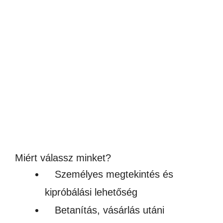
SZUBLIMÁLHATÓ ÜVEG VÁGÓDESZKA
VÁLASZTHATÓ MÉRETBEN
Ártartomány:
1,090
Ft
–
2,590
Ft
1,090Ft
(858 – 2 039Ft + ÁFA)
-
Készleten
2,590Ft
Miért válassz minket?
Személyes megtekintés és
kipróbálási lehetőség
Betanítás, vásárlás utáni