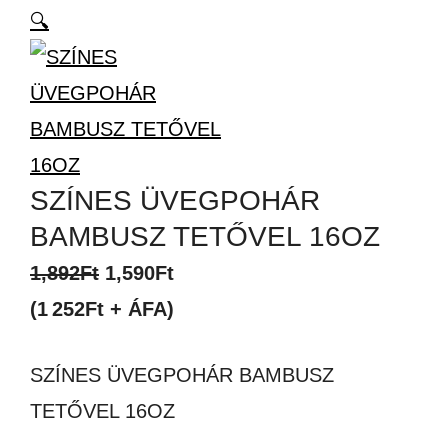
🔍
SZÍNES ÜVEGPOHÁR
BAMBUSZ TETŐVEL 16OZ
Original
Current
1,892
Ft
1,590
Ft
price
price
(1 252Ft + ÁFA)
was:
is:
SZÍNES ÜVEGPOHÁR BAMBUSZ
1,892Ft.
1,590Ft.
TETŐVEL 16OZ