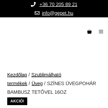
Kilépés
+36 70 205 89 21
a
info@gepet.hu
tartalomba
M
Kezdőlap
/
Szublimálható
termékek
/
Üveg
/ SZÍNES ÜVEGPOHÁR
BAMBUSZ TETŐVEL 16OZ
AKCIÓ!