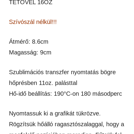
TETŐVEL 16OZ
Szívószál nélkül!!!
Átmérő: 8.6cm
Magasság: 9cm
Szublimációs transzfer nyomtatás bögre
hőprésben 11oz. palásttal
Hő-idő beállítás: 190°C-on 180 másodperc
Nyomtassuk ki a grafikát tükrözve.
Rögzítsük hőálló ragasztószalaggal, hogy a