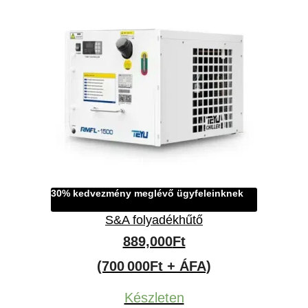
30% kedvezmény meglévő ügyfeleinknek
S&A folyadékhűtő
889,000
Ft
(700 000Ft + ÁFA)
Készleten