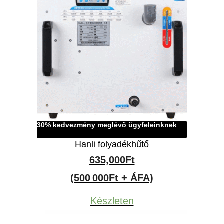
30% kedvezmény meglévő ügyfeleinknek
Hanli folyadékhűtő
635,000
Ft
(500 000Ft + ÁFA)
Készleten