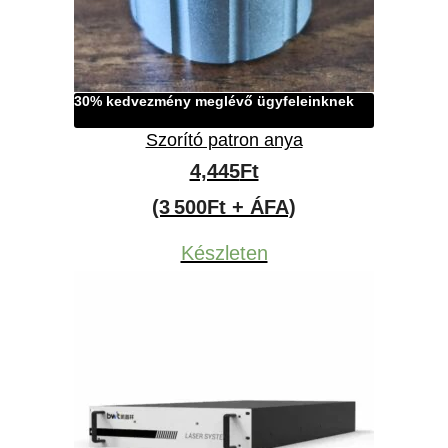
30% kedvezmény meglévő ügyfeleinknek
Szorító patron anya
4,445
Ft
(3 500Ft + ÁFA)
Készleten