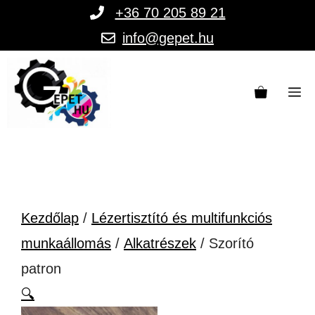
Kilépés
+36 70 205 89 21
a
info@gepet.hu
tartalomba
M
Kezdőlap
/
Lézertisztító és multifunkciós
munkaállomás
/
Alkatrészek
/ Szorító
patron
🔍