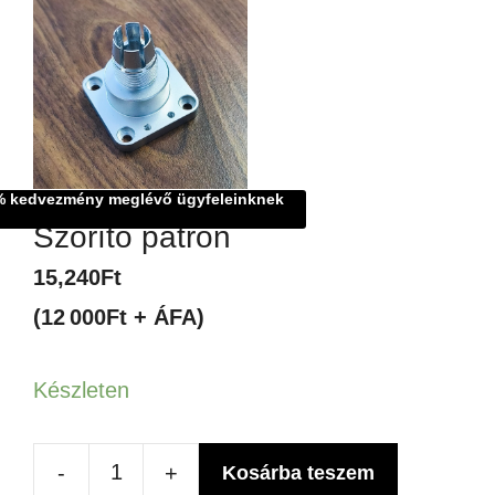
% kedvezmény meglévő ügyfeleinknek
Szorító patron
15,240
Ft
(12 000Ft + ÁFA)
Készleten
-
+
Kosárba teszem
Szorító