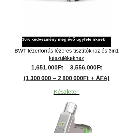
30% kedvezmény meglévő ügyfeleinknek
BWT lézerforrás lézeres tisztítókhoz és 3in1
készülékekhez
Ártartomán
1,651,000
Ft
–
3,556,000
Ft
1,651,000F
(1 300 000 – 2 800 000Ft + ÁFA)
-
Készleten
3,556,000F