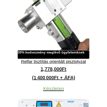
30% kedvezmény meglévő ügyfeleinknek
Relfar tisztítás orientált pisztolyzat
1,778,000
Ft
(1 400 000Ft + ÁFA)
Készleten