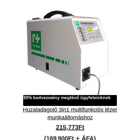
30% kedvezmény meglévő ügyfeleinknek
Huzaladagoló 3in1 multifunkciós lézer
munkaállomáshoz
215,773
Ft
(169 900Ft + ÁFA)