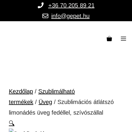
Kilépés
+36 70 205 89 21
a
info@gepet.hu
tartalomba
M
Kezdőlap
/
Szublimálható
termékek
/
Üveg
/ Szublimációs átlátszó
limonádés üveg fedéllel, szívószállal
🔍