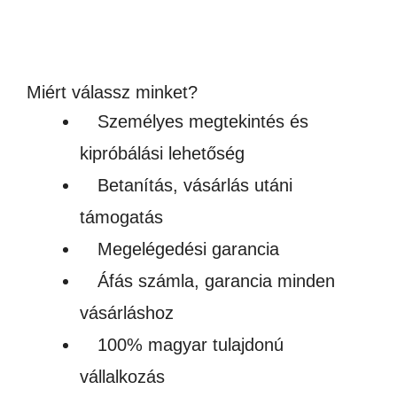
1,090Ft
(858 – 2 039Ft + ÁFA)
-
Készleten
2,590Ft
Miért válassz minket?
Személyes megtekintés és
kipróbálási lehetőség
Betanítás, vásárlás utáni
támogatás
Megelégedési garancia
Áfás számla, garancia minden
vásárláshoz
100% magyar tulajdonú
vállalkozás