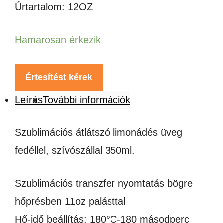
Úrtartalom: 12OZ
Hamarosan érkezik
Értesítést kérek
Leírás
További információk
Szublimációs átlátszó limonádés üveg
fedéllel, szívószállal 350ml.
Szublimációs transzfer nyomtatás bögre
hőprésben 11oz palásttal
Hő-idő beállítás: 180°C-180 másodperc