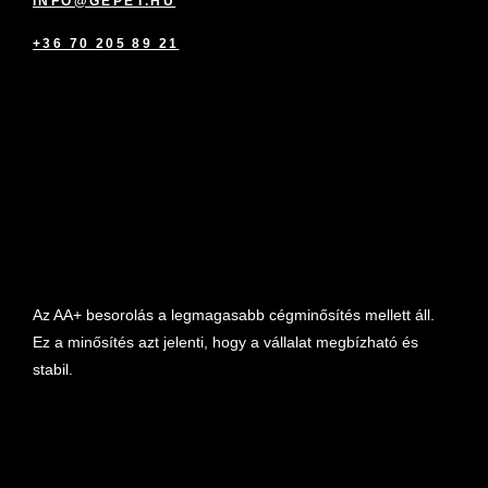
INFO@GEPET.HU
+36 70 205 89 21
marketplace partner
Az AA+ besorolás a legmagasabb cégminősítés mellett áll.
Ez a minősítés azt jelenti, hogy a vállalat megbízható és
stabil.