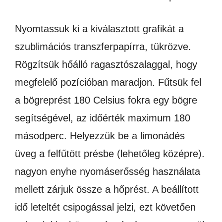
Nyomtassuk ki a kiválasztott grafikát a
szublimációs transzferpapírra, tükrözve.
Rögzítsük hőálló ragasztószalaggal, hogy
megfelelő pozícióban maradjon. Fűtsük fel
a bögreprést 180 Celsius fokra egy bögre
segítségével, az időérték maximum 180
másodperc. Helyezzük be a limonádés
üveg a felfűtött présbe (lehetőleg középre).
nagyon enyhe nyomáserősség használata
mellett zárjuk össze a hőprést. A beállított
idő leteltét csipogással jelzi, ezt követően