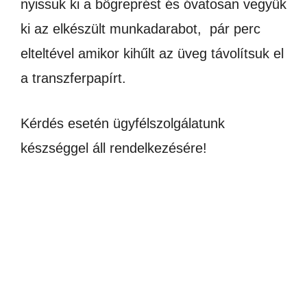
nyissuk ki a bögreprést és óvatosan vegyük
ki az elkészült munkadarabot, pár perc
elteltével amikor kihűlt az üveg távolítsuk el
a transzferpapírt.
Kérdés esetén ügyfélszolgálatunk
készséggel áll rendelkezésére!