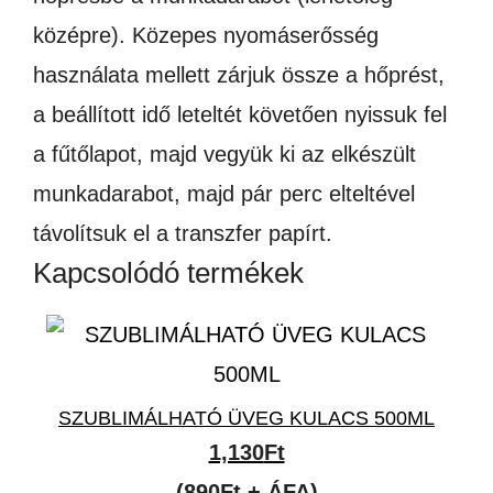
középre). Közepes nyomáserősség
használata mellett zárjuk össze a hőprést,
a beállított idő leteltét követően nyissuk fel
a fűtőlapot, majd vegyük ki az elkészült
munkadarabot, majd pár perc elteltével
távolítsuk el a transzfer papírt.
Kapcsolódó termékek
SZUBLIMÁLHATÓ ÜVEG KULACS 500ML
1,130
Ft
(890Ft + ÁFA)