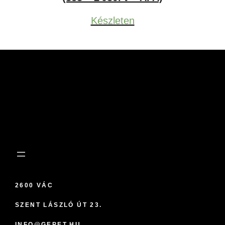
-
Készleten
2,590Ft
2600 VÁC
SZENT LÁSZLÓ ÚT 23.
INFO@GEPET.HU