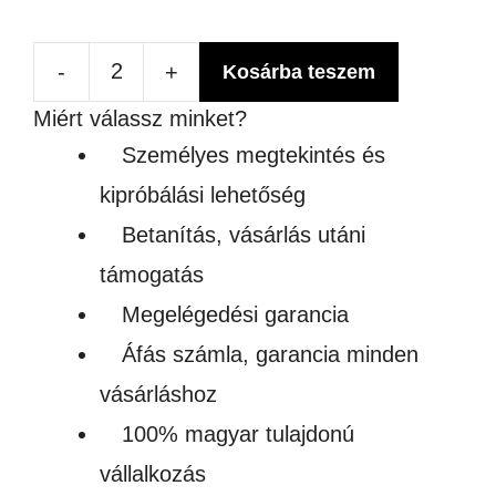
-
+
Kosárba teszem
SZUBLIMÁLHATÓ
Miért válassz minket?
ÜVEG
Személyes megtekintés és
OPÁLOS
kipróbálási lehetőség
SÖRÖS
Betanítás, vásárlás utáni
KORSÓ
támogatás
mennyiség
Megelégedési garancia
Áfás számla, garancia minden
vásárláshoz
100% magyar tulajdonú
vállalkozás