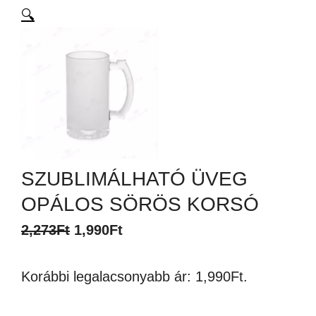
🔍
SZUBLIMÁLHATÓ ÜVEG
OPÁLOS SÖRÖS KORSÓ
Original
Current
2,273
Ft
1,990
Ft
price
price
Korábbi legalacsonyabb ár:
1,990
Ft
.
was:
is:
2,273Ft.
1,990Ft.