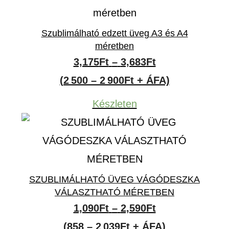
Szublimálható edzett üveg A3 és A4
méretben
Ártartomány:
3,175
Ft
–
3,683
Ft
3,175Ft
(2 500 – 2 900Ft + ÁFA)
-
Készleten
3,683Ft
SZUBLIMÁLHATÓ ÜVEG VÁGÓDESZKA
VÁLASZTHATÓ MÉRETBEN
Ártartomány:
1,090
Ft
–
2,590
Ft
1,090Ft
(858 – 2 039Ft + ÁFA)