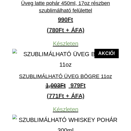
Üveg latte pohár 450ml, 17oz részben
szublimálható felülettel
990
Ft
(780Ft + ÁFA)
Készleten
AKCIÓ!
SZUBLIMÁLHATÓ ÜVEG BÖGRE 11oz
Original
Current
1,003
Ft
979
Ft
price
price
(771Ft + ÁFA)
was:
is:
Készleten
1,003Ft.
979Ft.