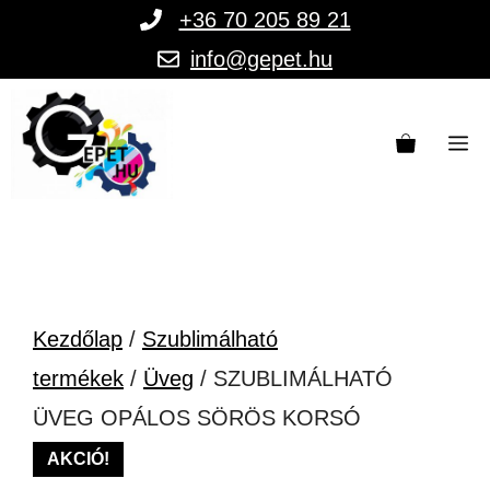
Kilépés
+36 70 205 89 21
a
info@gepet.hu
tartalomba
M
Kezdőlap
/
Szublimálható
termékek
/
Üveg
/ SZUBLIMÁLHATÓ
ÜVEG OPÁLOS SÖRÖS KORSÓ
AKCIÓ!