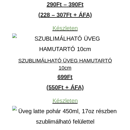
Ártartomány:
290
Ft
–
390
Ft
290Ft
(228 – 307Ft + ÁFA)
-
Készleten
390Ft
SZUBLIMÁLHATÓ ÜVEG HAMUTARTÓ
10cm
699
Ft
(550Ft + ÁFA)
Készleten