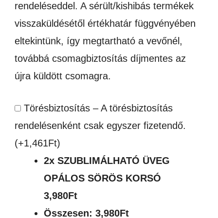
rendeléseddel. A sérült/kishibás termékek
visszaküldésétől értékhatár függvényében
eltekintünk, így megtartható a vevőnél,
továbbá csomagbiztosítás díjmentes az
újra küldött csomagra.
Törésbiztosítás – A törésbiztosítás
rendelésenként csak egyszer fizetendő.
(+
1,461
Ft
)
2x
SZUBLIMÁLHATÓ ÜVEG
OPÁLOS SÖRÖS KORSÓ
3,980Ft
Összesen:
3,980Ft