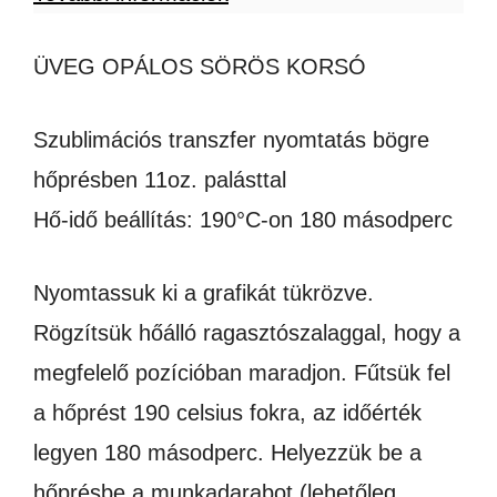
ÜVEG OPÁLOS SÖRÖS KORSÓ
Szublimációs transzfer nyomtatás bögre
hőprésben 11oz. palásttal
Hő-idő beállítás: 190°C-on 180 másodperc
Nyomtassuk ki a grafikát tükrözve.
Rögzítsük hőálló ragasztószalaggal, hogy a
megfelelő pozícióban maradjon. Fűtsük fel
a hőprést 190 celsius fokra, az időérték
legyen 180 másodperc. Helyezzük be a
hőprésbe a munkadarabot (lehetőleg