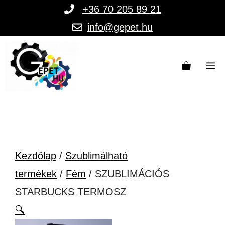
Kilépés
+36 70 205 89 21
a
info@gepet.hu
tartalomba
M
Kezdőlap
/
Szublimálható
termékek
/
Fém
/ SZUBLIMÁCIÓS
STARBUCKS TERMOSZ
🔍