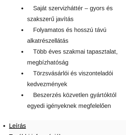
Saját szervizháttér – gyors és
szakszerű javítás
Folyamatos és hosszú távú
alkatrészellátás
Több éves szakmai tapasztalat,
megbízhatóság
Törzsvásárlói és viszonteladói
kedvezmények
Beszerzés közvetlen gyártóktól
egyedi igényeknek megfelelően
Leírás