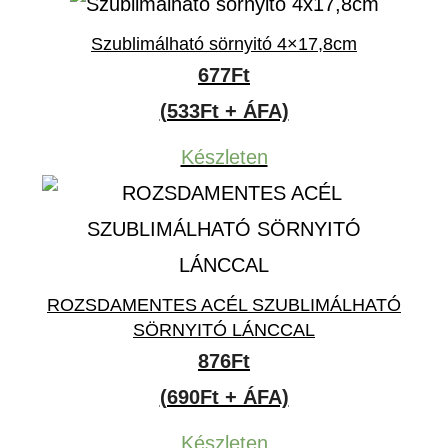
Szublimálható sörnyitó 4×17,8cm
677
Ft
(533Ft + ÁFA)
Készleten
ROZSDAMENTES ACÉL SZUBLIMÁLHATÓ
SÖRNYITÓ LÁNCCAL
876
Ft
(690Ft + ÁFA)
Készleten