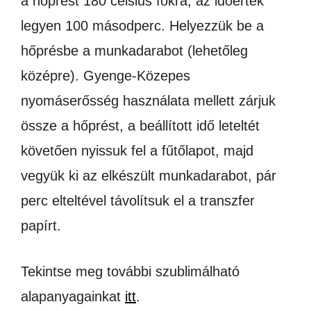
a hőprést 180 celsius fokra, az időérték
legyen 100 másodperc. Helyezzük be a
hőprésbe a munkadarabot (lehetőleg
középre). Gyenge-Közepes
nyomáserősség használata mellett zárjuk
össze a hőprést, a beállított idő leteltét
követően nyissuk fel a fűtőlapot, majd
vegyük ki az elkészült munkadarabot, pár
perc elteltével távolítsuk el a transzfer
papírt.
Tekintse meg további szublimálható
alapanyagainkat
itt
.