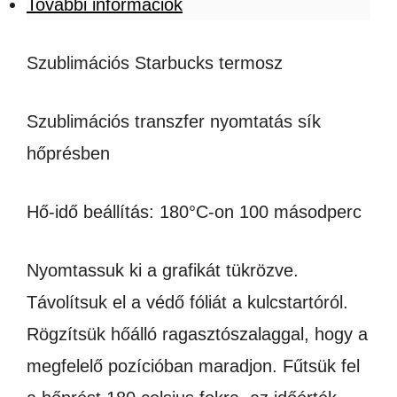
További információk
Szublimációs Starbucks termosz
Szublimációs transzfer nyomtatás sík
hőprésben
Hő-idő beállítás: 180°C-on 100 másodperc
Nyomtassuk ki a grafikát tükrözve.
Távolítsuk el a védő fóliát a kulcstartóról.
Rögzítsük hőálló ragasztószalaggal, hogy a
megfelelő pozícióban maradjon. Fűtsük fel