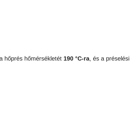
d a hőprés hőmérsékletét
190 °C-ra
, és a préselési