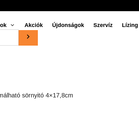
gok
Akciók
Újdonságok
Szervíz
Lízing
málható sörnyitó 4×17,8cm