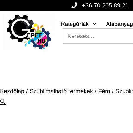
Kilépés
+36 70 205 89 21
a
Kategóriák
Alapanya
tartalomba
Kezdőlap
/
Szublimálható termékek
/
Fém
/ Szubli
🔍