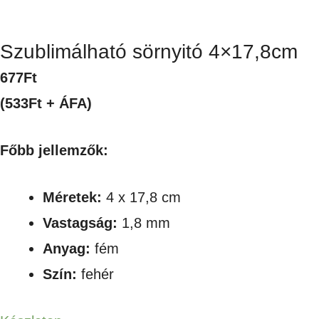
Szublimálható sörnyitó 4×17,8cm
677
Ft
(533Ft + ÁFA)
Főbb jellemzők:
Méretek:
4 x 17,8 cm
Vastagság:
1,8 mm
Anyag:
fém
Szín:
fehér