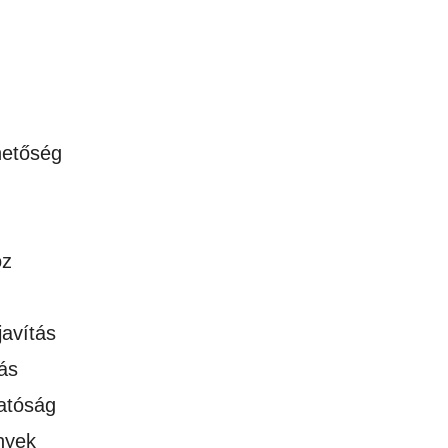
hetőség
oz
javítás
ás
atóság
nyek