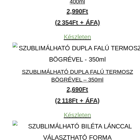
400ml
2,990
Ft
(2 354Ft + ÁFA)
Készleten
SZUBLIMÁLHATÓ DUPLA FALÚ TERMOSZ
BÖGRÉVEL – 350ml
2,690
Ft
(2 118Ft + ÁFA)
Készleten