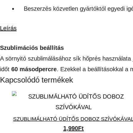
Beszerzés közvetlen gyártóktól egyedi i
Leírás
Szublimációs beállítás
A sörnyitó szublimálásához sík hőprés használata 
időt
60 másodpercre
. Ezekkel a beállításokkal a 
Kapcsolódó termékek
SZUBLIMÁLHATÓ ÜDÍTŐS DOBOZ SZÍVÓKÁVA
1,990
Ft