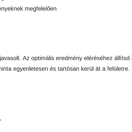
gényeknek megfelelően
javasolt. Az optimális eredmény eléréséhez állíts
minta egyenletesen és tartósan kerül át a felületre.
L