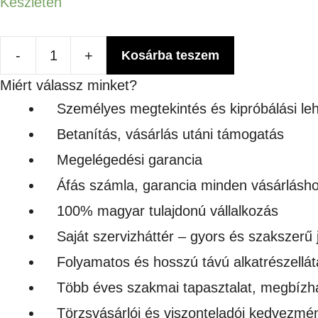
Készleten
-
+
Kosárba teszem
Szublimálható
Miért válassz minket?
sörnyitó
Személyes megtekintés és kipróbálási le
4x17,8cm
Betanítás, vásárlás utáni támogatás
mennyiség
Megelégedési garancia
Áfás számla, garancia minden vásárlásh
100% magyar tulajdonú vállalkozás
Saját szervizháttér – gyors és szakszerű 
Folyamatos és hosszú távú alkatrészellát
Több éves szakmai tapasztalat, megbízh
Törzsvásárlói és viszonteladói kedvezmé