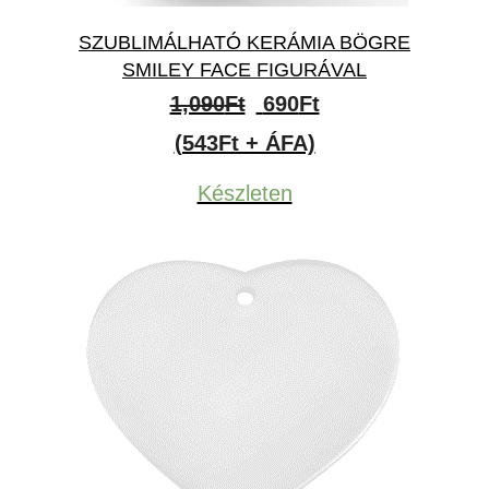
SZUBLIMÁLHATÓ KERÁMIA BÖGRE
SMILEY FACE FIGURÁVAL
Original
Current
1,090
Ft
690
Ft
price
price
(543Ft + ÁFA)
was:
is:
Készleten
1,090Ft.
690Ft.