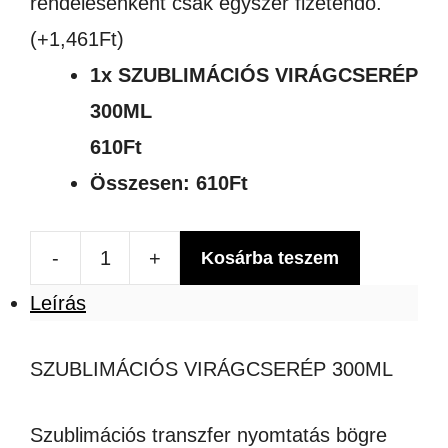
rendelésenként csak egyszer fizetendő.
(+
1,461
Ft
)
1x
SZUBLIMÁCIÓS VIRÁGCSERÉP
300ML
610Ft
Összesen:
610Ft
-
+
Kosárba teszem
SZUBLIMÁCIÓS
Leírás
VIRÁGCSERÉP
300ML
SZUBLIMÁCIÓS VIRÁGCSERÉP 300ML
mennyiség
Szublimációs transzfer nyomtatás bögre