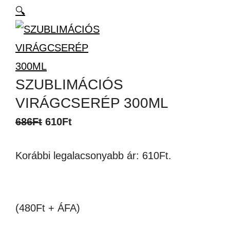
🔍
SZUBLIMÁCIÓS
VIRÁGCSERÉP 300ML
Original
Current
686
Ft
610
Ft
price
price
Korábbi legalacsonyabb ár:
610
Ft
.
was:
is:
686Ft.
610Ft.
(480Ft + ÁFA)