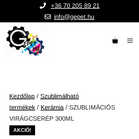
Kilépés
+36 70 205 89 21
a
info@gepet.hu
tartalomba
M
Kezdőlap
/
Szublimálható
termékek
/
Kerámia
/ SZUBLIMÁCIÓS
VIRÁGCSERÉP 300ML
AKCIÓ!