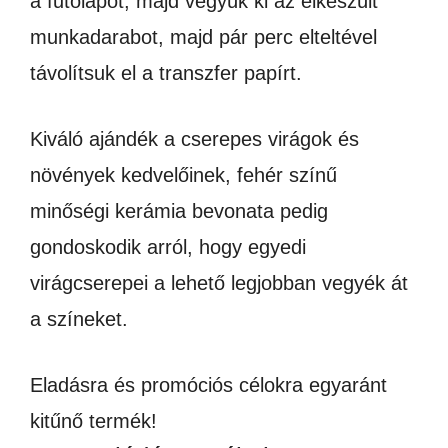
a fűtőlapot, majd vegyük ki az elkészült
munkadarabot, majd pár perc elteltével
távolítsuk el a transzfer papírt.
Kiváló ajándék a cserepes virágok és
növények kedvelőinek, fehér színű
minőségi kerámia bevonata pedig
gondoskodik arról, hogy egyedi
virágcserepei a lehető legjobban vegyék át
a színeket.
Eladásra és promóciós célokra egyaránt
kitűnő termék!