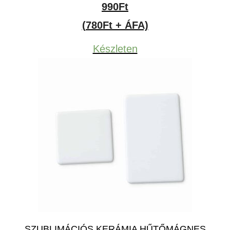
990
Ft
(780Ft + ÁFA)
Készleten
SZUBLIMÁCIÓS KERÁMIA HŰTŐMÁGNES