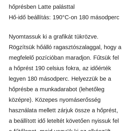
hőprésben Latte palásttal
Hő-idő beállítás: 190°C-on 180 másodperc
Nyomtassuk ki a grafikát tükrözve.
Rögzítsük hőálló ragasztószalaggal, hogy a
megfelelő pozícióban maradjon. Fűtsük fel
a hőprést 190 celsius fokra, az időérték
legyen 180 másodperc. Helyezzük be a
hőprésbe a munkadarabot (lehetőleg
középre). Közepes nyomáserősség
használata mellett zárjuk össze a hőprést,
a beállított idő leteltét követően nyissuk fel