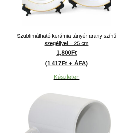
Szublimálható kerámia tányér arany színű
szegéllyel – 25 cm
1,800
Ft
(1 417Ft + ÁFA)
Készleten