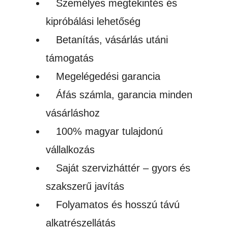
Személyes megtekintés és
kipróbálási lehetőség
Betanítás, vásárlás utáni
támogatás
Megelégedési garancia
Áfás számla, garancia minden
vásárláshoz
100% magyar tulajdonú
vállalkozás
Saját szervizháttér – gyors és
szakszerű javítás
Folyamatos és hosszú távú
alkatrészellátás