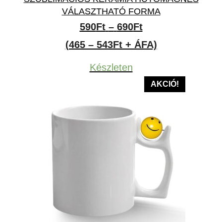
VÁLASZTHATÓ FORMA
Ártartomány:
590
Ft
–
690
Ft
590Ft
(465 – 543Ft + ÁFA)
-
Készleten
690Ft
AKCIÓ!