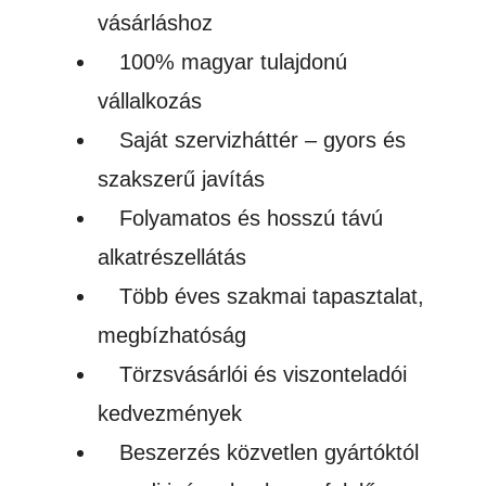
vásárláshoz
100% magyar tulajdonú
vállalkozás
Saját szervizháttér – gyors és
szakszerű javítás
Folyamatos és hosszú távú
alkatrészellátás
Több éves szakmai tapasztalat,
megbízhatóság
Törzsvásárlói és viszonteladói
kedvezmények
Beszerzés közvetlen gyártóktól