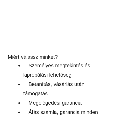
SZUBLIMÁLHATÓ KERÁMIA
SÜTEMÉNYTARTÓ FA FEDÉLLEL
4,990
Ft
(3 929Ft + ÁFA)
Készleten
Miért válassz minket?
Személyes megtekintés és
kipróbálási lehetőség
Betanítás, vásárlás utáni
támogatás
Megelégedési garancia
Áfás számla, garancia minden