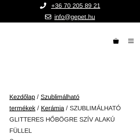
Kilépés
+36 70 205 89 21
a
info@gepet.hu
tartalomba
M
Kezdőlap
/
Szublimálható
termékek
/
Kerámia
/ SZUBLIMÁLHATÓ
GLITTERES HŐBÖGRE SZÍV ALAKÚ
FÜLLEL