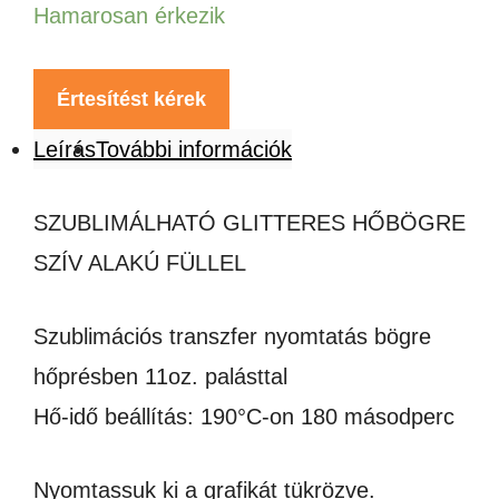
Hamarosan érkezik
Értesítést kérek
Leírás
További információk
SZUBLIMÁLHATÓ GLITTERES HŐBÖGRE
SZÍV ALAKÚ FÜLLEL
Szublimációs transzfer nyomtatás bögre
hőprésben 11oz. palásttal
Hő-idő beállítás: 190°C-on 180 másodperc
Nyomtassuk ki a grafikát tükrözve.