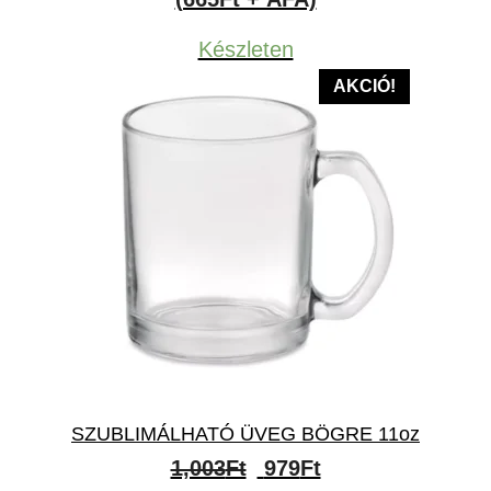
Készleten
AKCIÓ!
SZUBLIMÁLHATÓ ÜVEG BÖGRE 11oz
Original
Current
1,003
Ft
979
Ft