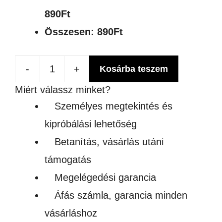
890Ft
Összesen:
890Ft
-
+
Kosárba teszem
SZUBLIMÁLHATÓ
Miért válassz minket?
METÁLFÉNYŰ
Személyes megtekintés és
ÜVEG
kipróbálási lehetőség
POHÁR
Betanítás, vásárlás utáni
475
támogatás
ml
Megelégedési garancia
mennyiség
Áfás számla, garancia minden
vásárláshoz