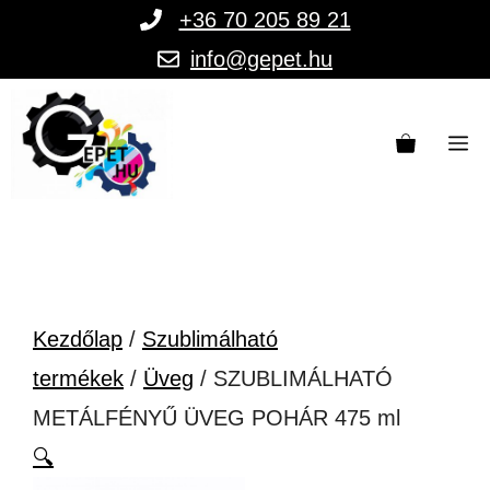
Kilépés
+36 70 205 89 21
a
info@gepet.hu
tartalomba
M
Kezdőlap
/
Szublimálható
termékek
/
Üveg
/ SZUBLIMÁLHATÓ
METÁLFÉNYŰ ÜVEG POHÁR 475 ml
🔍