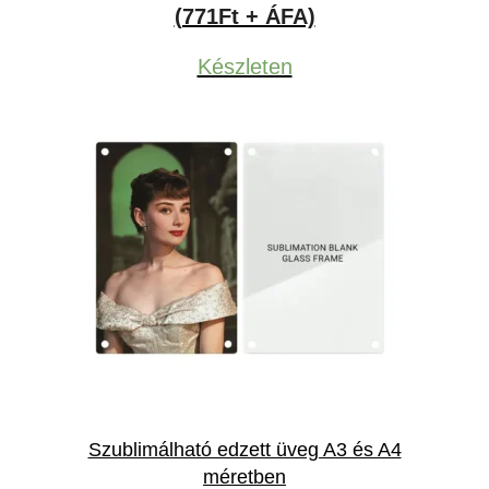
price
price
(771Ft + ÁFA)
was:
is:
Készleten
1,003Ft.
979Ft.
Szublimálható edzett üveg A3 és A4
méretben