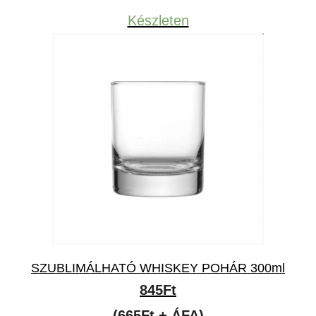
Készleten
SZUBLIMÁLHATÓ WHISKEY POHÁR 300ml
845
Ft
(665Ft + ÁFA)