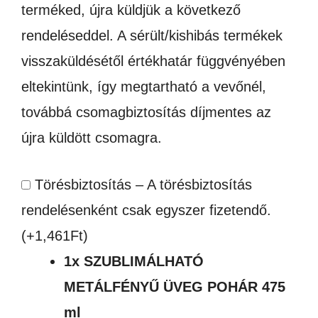
terméked, újra küldjük a következő
rendeléseddel. A sérült/kishibás termékek
visszaküldésétől értékhatár függvényében
eltekintünk, így megtartható a vevőnél,
továbbá csomagbiztosítás díjmentes az
újra küldött csomagra.
Törésbiztosítás – A törésbiztosítás
rendelésenként csak egyszer fizetendő.
(+
1,461
Ft
)
1x
SZUBLIMÁLHATÓ
METÁLFÉNYŰ ÜVEG POHÁR 475
ml