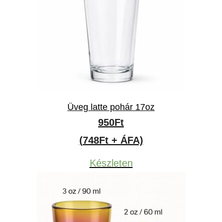
Üveg latte pohár 17oz
950
Ft
(748Ft + ÁFA)
Készleten