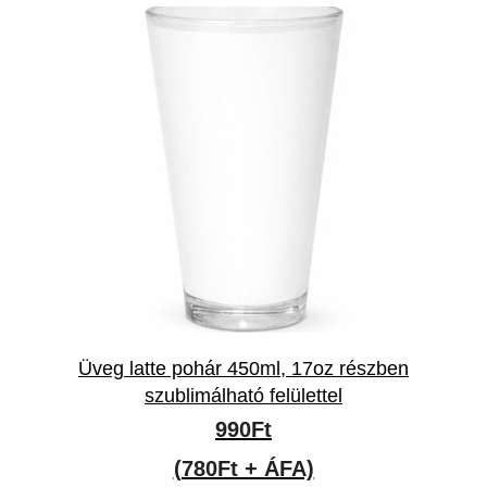
Üveg latte pohár 450ml, 17oz részben
szublimálható felülettel
990
Ft
(780Ft + ÁFA)