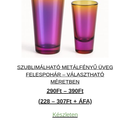
SZUBLIMÁLHATÓ METÁLFÉNYŰ ÜVEG
FELESPOHÁR – VÁLASZTHATÓ
MÉRETBEN
Ártartomány:
290
Ft
–
390
Ft
290Ft
(228 – 307Ft + ÁFA)
-
Készleten
390Ft