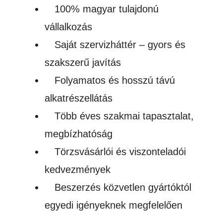
100% magyar tulajdonú
vállalkozás
Saját szervizháttér – gyors és
szakszerű javítás
Folyamatos és hosszú távú
alkatrészellátás
Több éves szakmai tapasztalat,
megbízhatóság
Törzsvásárlói és viszonteladói
kedvezmények
Beszerzés közvetlen gyártóktól
egyedi igényeknek megfelelően