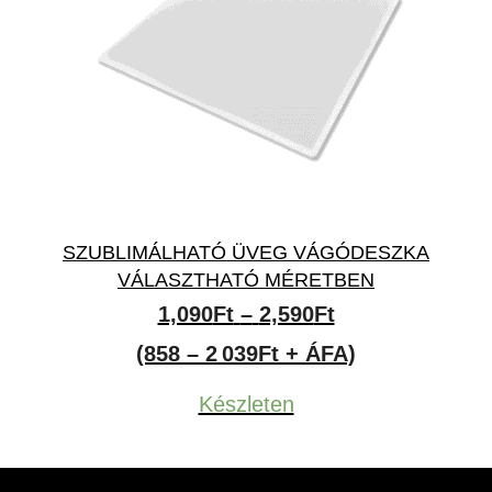
SZUBLIMÁLHATÓ ÜVEG VÁGÓDESZKA
VÁLASZTHATÓ MÉRETBEN
Ártartomány:
1,090
Ft
–
2,590
Ft
1,090Ft
(858 – 2 039Ft + ÁFA)
-
Készleten
2,590Ft