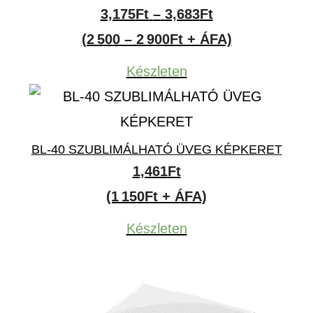
Ártartomány:
3,175
Ft
–
3,683
Ft
3,175Ft
(2 500 – 2 900Ft + ÁFA)
-
Készleten
3,683Ft
BL-40 SZUBLIMÁLHATÓ ÜVEG KÉPKERET
1,461
Ft
(1 150Ft + ÁFA)
Készleten