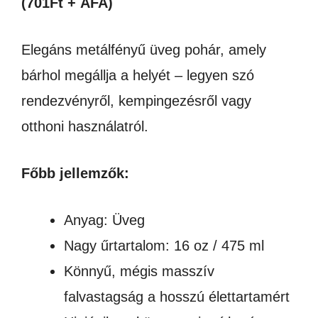
(701Ft + ÁFA)
Elegáns metálfényű üveg pohár, amely
bárhol megállja a helyét – legyen szó
rendezvényről, kempingezésről vagy
otthoni használatról.
Főbb jellemzők:
Anyag: Üveg
Nagy űrtartalom: 16 oz / 475 ml
Könnyű, mégis masszív
falvastagság a hosszú élettartamért