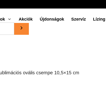
gok
Akciók
Újdonságok
Szervíz
Lízing
ublimációs ovális csempe 10,5×15 cm