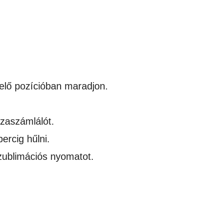
elő pozícióban maradjon.
zaszámlálót.
ercig hűlni.
szublimációs nyomatot.