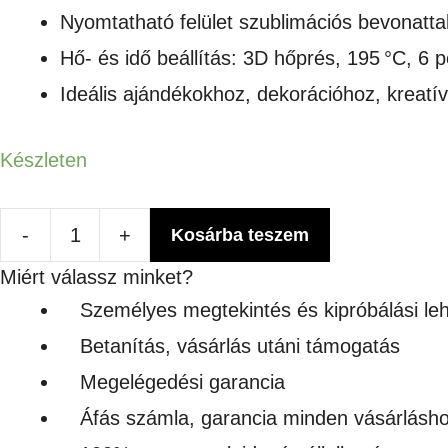
Nyomtatható felület szublimációs bevonatta
Hő- és idő beállítás: 3D hőprés, 195 °C, 6 p
Ideális ajándékokhoz, dekorációhoz, kreatí
Készleten
-
+
Kosárba teszem
Szublimációs
Miért válassz minket?
ovális
Személyes megtekintés és kipróbálási le
csempe
Betanítás, vásárlás utáni támogatás
10,5×15
Megelégedési garancia
cm
Áfás számla, garancia minden vásárlásh
mennyiség