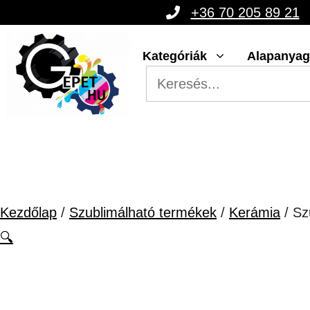
Kilépés
+36 70 205 89 21
a
Kategóriák
Alapanya
tartalomba
Kezdőlap
/
Szublimálható termékek
/
Kerámia
/ Sz
🔍