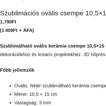
Szublimációs ovális csempe 10,5×
1,790
Ft
(1 409Ft + ÁFA)
Szublimálható ovális kerámia csempe 10,5×15
dekorációkhoz és kreatív projektekhez. 3D hőprés 
Főbb jellemzők
Ovális, fehér szublimálható kerámia csemp
Méret: 10,5 × 15 cm
Vastagság: 3 mm