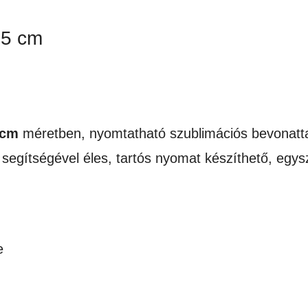
15 cm
 cm
méretben, nyomtatható szublimációs bevonatta
segítségével éles, tartós nyomat készíthető, egys
e