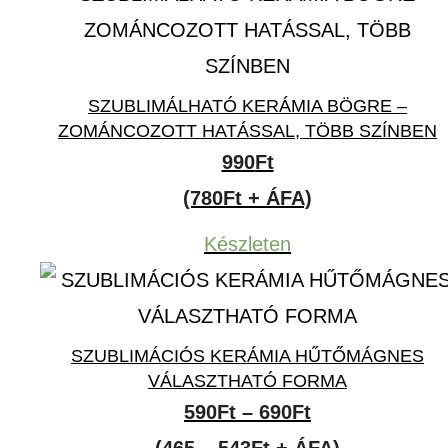
SZUBLIMÁLHATÓ KERÁMIA BÖGRE –
ZOMÁNCOZOTT HATÁSSAL, TÖBB SZÍNBEN
990
Ft
(780Ft + ÁFA)
Készleten
SZUBLIMÁCIÓS KERÁMIA HŰTŐMÁGNES
VÁLASZTHATÓ FORMA
Ártartomány:
590
Ft
–
690
Ft
590Ft