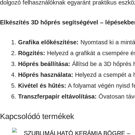
dolgozó felhasználóknak egyaránt praktikus eszkö
Elkészítés 3D hőprés segítségével – lépésekbe
Grafika előkészítése:
Nyomtasd ki a mintát
Rögzítés:
Helyezd a grafikát a csempére és
Hőprés beállítása:
Állítsd be a 3D hőprés 
Hőprés használata:
Helyezd a csempét a hő
Kivétel és hűtés:
A folyamat végén nyisd fe
Transzferpapír eltávolítása:
Óvatosan távol
Kapcsolódó termékek