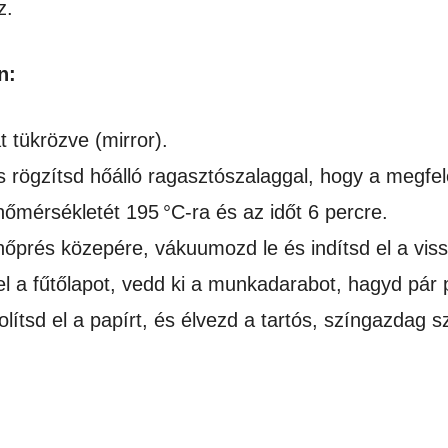
z.
n:
 tükrözve (mirror).
 rögzítsd hőálló ragasztószalaggal, hogy a megfel
hőmérsékletét 195 °C-ra és az időt 6 percre.
prés közepére, vákuumozd le és indítsd el a viss
l a fűtőlapot, vedd ki a munkadarabot, hagyd pár p
ítsd el a papírt, és élvezd a tartós, színgazdag 