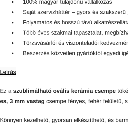
100% magyar tulajdonú vállalkozás
Saját szervizháttér – gyors és szakszerű 
Folyamatos és hosszú távú alkatrészellát
Több éves szakmai tapasztalat, megbízh
Törzsvásárlói és viszonteladói kedvezmé
Beszerzés közvetlen gyártóktól egyedi i
Leírás
Ez a
szublimálható ovális kerámia csempe
töké
es, 3 mm vastag
csempe fényes, fehér felületű, s
Könnyen kezelhető, gyorsan elkészíthető, és bármi