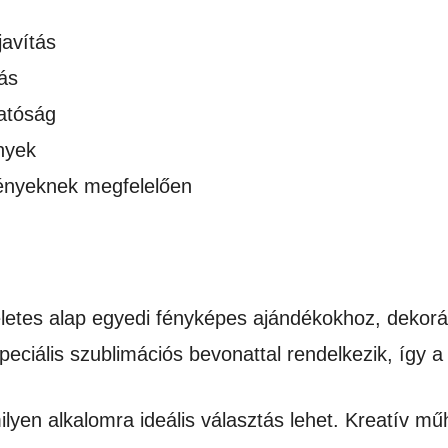
javítás
ás
atóság
nyek
gényeknek megfelelően
letes alap egyedi fényképes ajándékokhoz, dekorá
peciális szublimációs bevonattal rendelkezik, így a
lyen alkalomra ideális választás lehet. Kreatív m