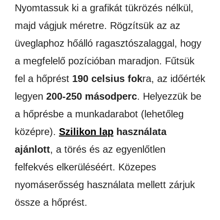
Nyomtassuk ki a grafikát tükrözés nélkül,
majd vágjuk méretre. Rögzítsük az az
üveglaphoz hőálló ragasztószalaggal, hogy
a megfelelő pozícióban maradjon. Fűtsük
fel a hőprést
190 celsius fok
ra, az időérték
legyen
200-250 másodperc
. Helyezzük be
a hőprésbe a munkadarabot (lehetőleg
középre).
Szilikon lap
használata
ajánlott
, a törés és az egyenlőtlen
felfekvés elkerüléséért. Közepes
nyomáserősség használata mellett zárjuk
össze a hőprést.