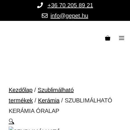
Kilépés
+36 70 205 89 21
a
info@gepet.hu
tartalomba
M
Kezdőlap
/
Szublimálható
termékek
/
Kerámia
/ SZUBLIMÁLHATÓ
KERÁMIA ÓRALAP
🔍