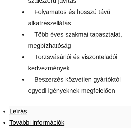
szakszerű javítás
Folyamatos és hosszú távú
alkatrészellátás
Több éves szakmai tapasztalat,
megbízhatóság
Törzsvásárlói és viszonteladói
kedvezmények
Beszerzés közvetlen gyártóktól
egyedi igényeknek megfelelően
Leírás
További információk