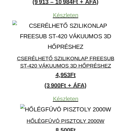
12,590Ft
(9 913 – 10 984Ft + ÁFA)
-
Készleten
13,950Ft
CSERÉLHETŐ SZILIKONLAP FREESUB
ST-420 VÁKUUMOS 3D HŐPRÉSHEZ
4,953
Ft
(3 900Ft + ÁFA)
Készleten
HŐLÉGFÚVÓ PISZTOLY 2000W
8,500
Ft