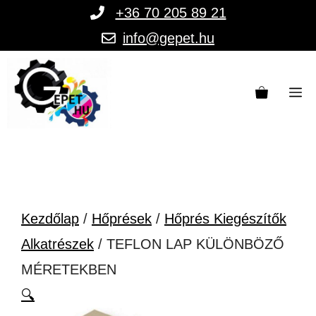
Kilépés
+36 70 205 89 21
a
info@gepet.hu
tartalomba
M
Kezdőlap
/
Hőprések
/
Hőprés Kiegészítők
Alkatrészek
/ TEFLON LAP KÜLÖNBÖZŐ
MÉRETEKBEN
🔍