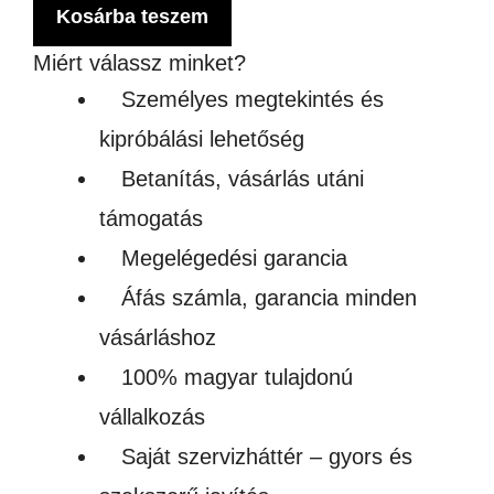
LA
Kosárba teszem
KÜ
Miért válassz minket?
MÉ
Személyes megtekintés és
men
kipróbálási lehetőség
Betanítás, vásárlás utáni
támogatás
Megelégedési garancia
Áfás számla, garancia minden
vásárláshoz
100% magyar tulajdonú
vállalkozás
Saját szervizháttér – gyors és