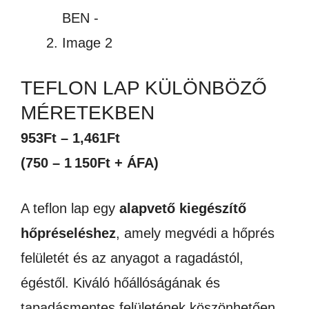
TEFLON LAP KÜLÖNBÖZŐ
MÉRETEKBEN
Ártartomány:
953
Ft
–
1,461
Ft
953Ft
(750 – 1 150Ft + ÁFA)
-
A teflon lap egy
alapvető kiegészítő
1,461Ft
hőpréseléshez
, amely megvédi a hőprés
felületét és az anyagot a ragadástól,
égéstől. Kiváló hőállóságának és
tapadásmentes felületének köszönhetően