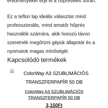
eredményeket érje el a hőpréselés során.
Ez a teflon lap ideális választás mind
professzionális, mind amatőr hőprés
használók számára, akik hosszú távon
szeretnék megőrizni gépük állapotát és a
nyomatok magas minőségét.
Kapcsolódó termékek
ColorWay A3 SZUBLIMÁCIÓS
TRANSZFERPAPÍR 50 DB
3,150
Ft