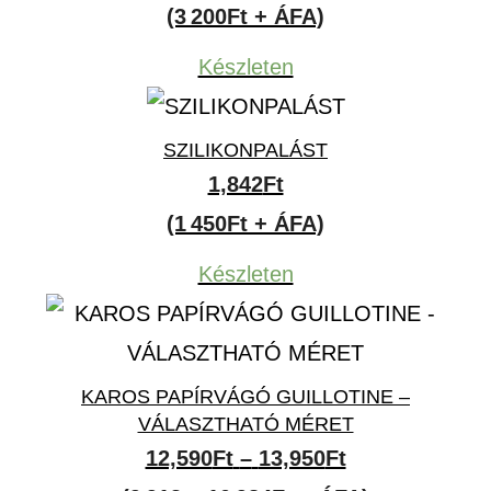
(3 200Ft + ÁFA)
Készleten
SZILIKONPALÁST
1,842
Ft
(1 450Ft + ÁFA)
Készleten
KAROS PAPÍRVÁGÓ GUILLOTINE –
VÁLASZTHATÓ MÉRET
Ártartomány:
12,590
Ft
–
13,950
Ft