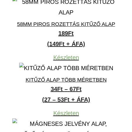
58MM PIROS ROZETTÁS KITŰZŐ ALAP
189
Ft
(149Ft + ÁFA)
Készleten
KITŰZŐ ALAP TÖBB MÉRETBEN
Ártartomány:
34
Ft
–
67
Ft
34Ft
(27 – 53Ft + ÁFA)
-
Készleten
67Ft