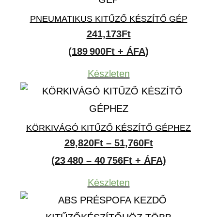
PNEUMATIKUS KITŰZŐ KÉSZÍTŐ GÉP
241,173
Ft
(189 900Ft + ÁFA)
Készleten
KÖRKIVÁGÓ KITŰZŐ KÉSZÍTŐ GÉPHEZ
Ártartomány:
29,820
Ft
–
51,760
Ft
29,820Ft
(23 480 – 40 756Ft + ÁFA)
-
Készleten
51,760Ft