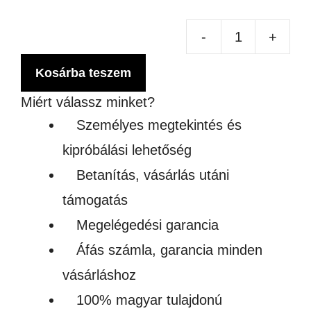
-
+
KE
KI
Kosárba teszem
ÉS
Miért válassz minket?
HŰ
Személyes megtekintés és
KÉ
kipróbálási lehetőség
SZ
Betanítás, vásárlás utáni
men
támogatás
Megelégedési garancia
Áfás számla, garancia minden
vásárláshoz
100% magyar tulajdonú