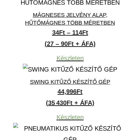
MÁGNESES JELVÉNY ALAP,
HŰTŐMÁGNES TÖBB MÉRETBEN
Ártartomány:
34
Ft
–
114
Ft
34Ft
(27 – 90Ft + ÁFA)
-
Készleten
114Ft
SWING KITŰZŐ KÉSZÍTŐ GÉP
44,996
Ft
(35 430Ft + ÁFA)
Készleten