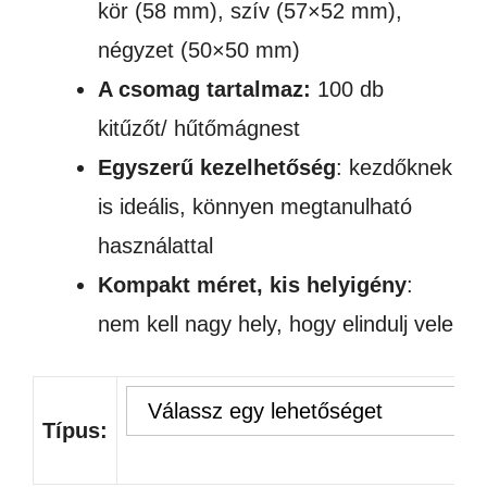
kör (58 mm), szív (57×52 mm),
négyzet (50×50 mm)
A csomag tartalmaz:
100 db
kitűzőt/ hűtőmágnest
Egyszerű kezelhetőség
: kezdőknek
is ideális, könnyen megtanulható
használattal
Kompakt méret, kis helyigény
:
nem kell nagy hely, hogy elindulj vele
Típus: