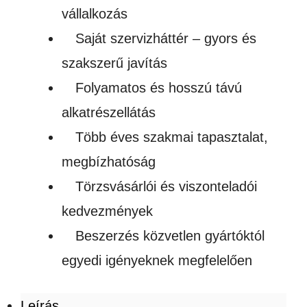
vállalkozás
Saját szervizháttér – gyors és
szakszerű javítás
Folyamatos és hosszú távú
alkatrészellátás
Több éves szakmai tapasztalat,
megbízhatóság
Törzsvásárlói és viszonteladói
kedvezmények
Beszerzés közvetlen gyártóktól
egyedi igényeknek megfelelően
Leírás