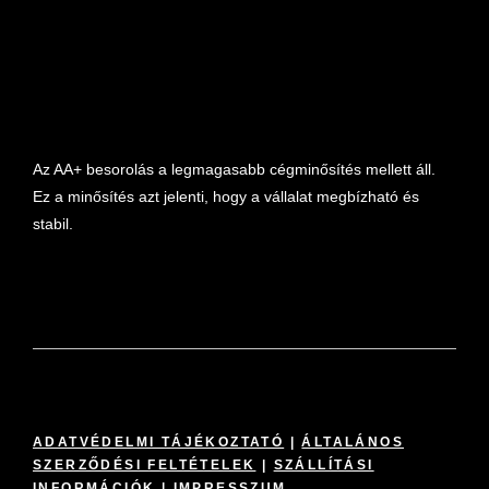
Az AA+ besorolás a legmagasabb cégminősítés mellett áll.
Ez a minősítés azt jelenti, hogy a vállalat megbízható és
stabil.
ADATVÉDELMI TÁJÉKOZTATÓ
|
ÁLTALÁNOS
SZERZŐDÉSI FELTÉTELEK
|
SZÁLLÍTÁSI
INFORMÁCIÓK
|
IMPRESSZUM