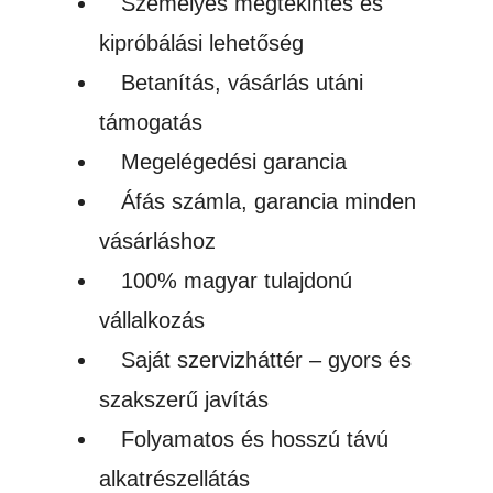
Személyes megtekintés és
kipróbálási lehetőség
Betanítás, vásárlás utáni
támogatás
Megelégedési garancia
Áfás számla, garancia minden
vásárláshoz
100% magyar tulajdonú
vállalkozás
Saját szervizháttér – gyors és
szakszerű javítás
Folyamatos és hosszú távú
alkatrészellátás