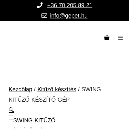
Kilépés
+36 70 205 89 21
a
info@gepet.hu
tartalomba
M
Kezdőlap
/
Kitűző készítés
/ SWING
KITŰZŐ KÉSZÍTŐ GÉP
🔍