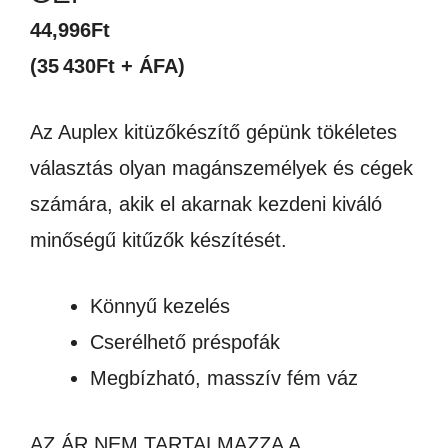
44,996
Ft
(35 430Ft + ÁFA)
Az Auplex kitüzőkészítő gépünk tökéletes
választás olyan magánszemélyek és cégek
számára, akik el akarnak kezdeni kiváló
minőségű kitűzők készítését.
Könnyű kezelés
Cserélhető préspofák
Megbízható, masszív fém váz
AZ ÁR NEM TARTALMAZZA A