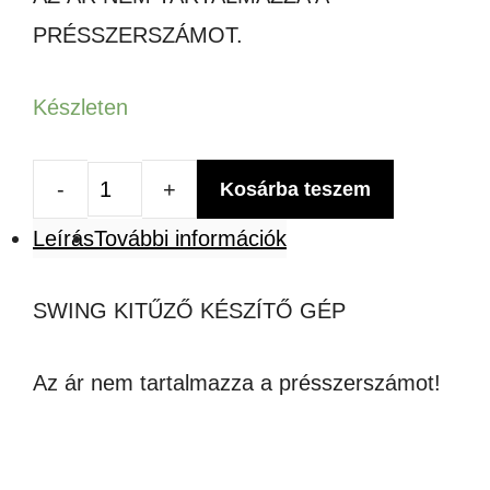
PRÉSSZERSZÁMOT.
Készleten
Kosárba teszem
SWING
Leírás
További információk
KITŰZŐ
KÉSZÍTŐ
SWING KITŰZŐ KÉSZÍTŐ GÉP
GÉP
mennyiség
Az ár nem tartalmazza a présszerszámot!