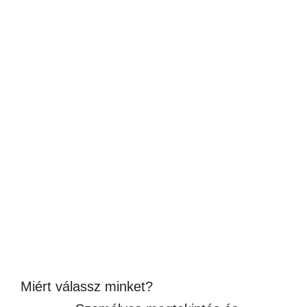
MÁGNESES JELVÉNY ALAP,
HŰTŐMÁGNES TÖBB MÉRETBEN
Ártartomány:
34
Ft
–
114
Ft
34Ft
(27 – 90Ft + ÁFA)
-
Készleten
114Ft
Miért válassz minket?