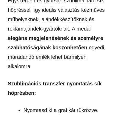
Egyszerűen és gyorsan szublimálható sík
hőpréssel, így ideális választás kézműves
műhelyeknek, ajándékkészítőknek és
reklámajándék-gyártóknak. A medál
elegáns megjelenésének és személyre
szabhatóságának köszönhetően
egyedi,
maradandó emlék lehet bármilyen
alkalomra.
Szublimációs transzfer nyomtatás sík
hőprésben:
Nyomtasd ki a grafikát tükrözve.