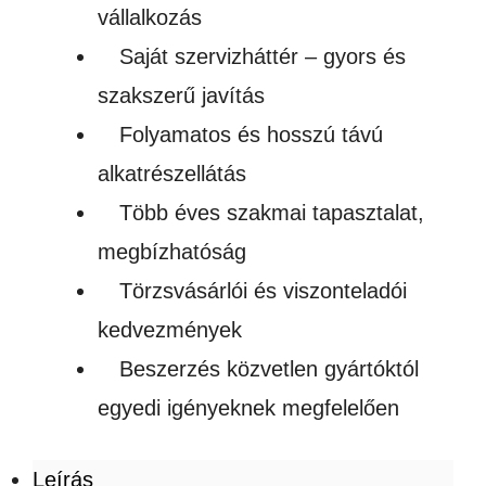
vállalkozás
Saját szervizháttér – gyors és
szakszerű javítás
Folyamatos és hosszú távú
alkatrészellátás
Több éves szakmai tapasztalat,
megbízhatóság
Törzsvásárlói és viszonteladói
kedvezmények
Beszerzés közvetlen gyártóktól
egyedi igényeknek megfelelően
Leírás