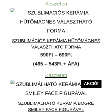
Készleten
SZUBLIMÁCIÓS KERÁMIA HŰTŐMÁGNES
VÁLASZTHATÓ FORMA
Ártartomány:
590
Ft
–
690
Ft
590Ft
(465 – 543Ft + ÁFA)
-
Készleten
690Ft
AKCIÓ!
SZUBLIMÁLHATÓ KERÁMIA BÖGRE
SMILEY FACE FIGURÁVAL