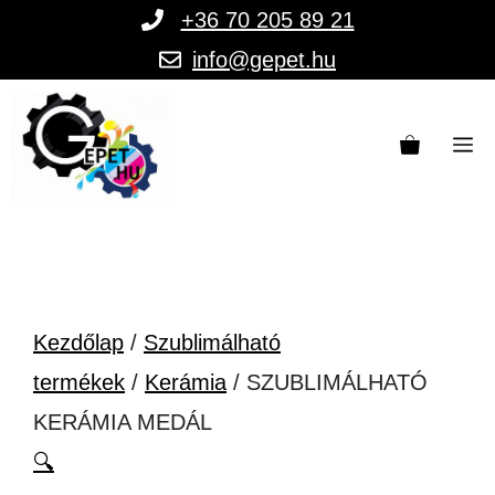
Kilépés
+36 70 205 89 21
a
info@gepet.hu
tartalomba
M
Kezdőlap
/
Szublimálható
termékek
/
Kerámia
/ SZUBLIMÁLHATÓ
KERÁMIA MEDÁL
🔍