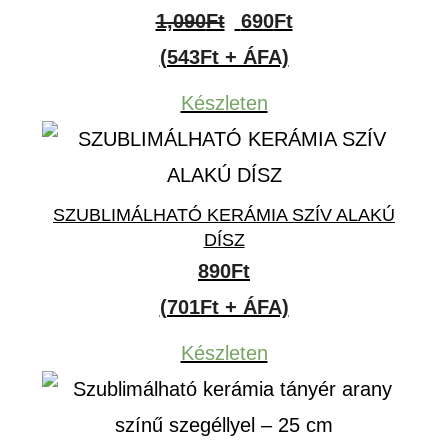
Original
Current
1,090
Ft
690
Ft
price
price
(543Ft + ÁFA)
was:
is:
Készleten
1,090Ft.
690Ft.
SZUBLIMÁLHATÓ KERÁMIA SZÍV ALAKÚ
DÍSZ
890
Ft
(701Ft + ÁFA)
Készleten