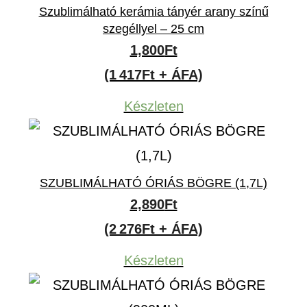
Szublimálható kerámia tányér arany színű
szegéllyel – 25 cm
1,800
Ft
(1 417Ft + ÁFA)
Készleten
SZUBLIMÁLHATÓ ÓRIÁS BÖGRE (1,7L)
2,890
Ft
(2 276Ft + ÁFA)
Készleten