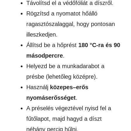
Távolítsd el a védőfóliát a díszről.
Rögzítsd a nyomatot hőálló
ragasztószalaggal, hogy pontosan
illeszkedjen.
Állítsd be a hőprést
180 °C-ra és 90
másodpercre
.
Helyezd be a munkadarabot a
présbe (lehetőleg középre).
Használj
közepes–erős
nyomáserősséget
.
A préselés végeztével nyisd fel a
fűtőlapot, majd hagyd a díszt
néhány percig hűlni.