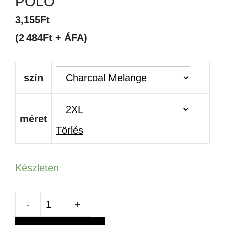
PÓLÓ
3,155
Ft
(2 484Ft + ÁFA)
szín
méret
Törlés
Készleten
SOL'S