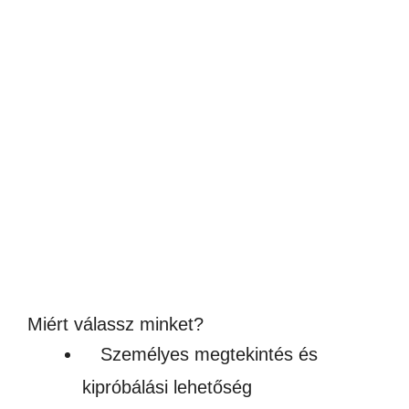
GILDAN LIGHT COTTON PAMUT PÓLÓ –
FÉRFI
1,690
Ft
(1 331Ft + ÁFA)
Készleten
Miért válassz minket?
Személyes megtekintés és
kipróbálási lehetőség