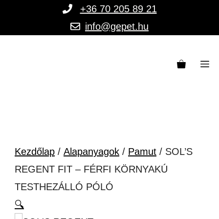
Kilépés
+36 70 205 89 21
a
info@gepet.hu
tartalomba
M
Kezdőlap
/
Alapanyagok
/
Pamut
/ SOL’S
REGENT FIT – FÉRFI KÖRNYAKÚ
TESTHEZÁLLÓ PÓLÓ
🔍