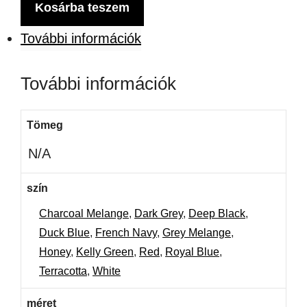
REGENT
Kosárba teszem
FIT
További információk
-
További információk
FÉRFI
KÖRNYAKÚ
Tömeg
TESTHEZÁLLÓ
N/A
PÓLÓ
mennyiség
szín
Charcoal Melange
,
Dark Grey
,
Deep Black
,
Duck Blue
,
French Navy
,
Grey Melange
,
Honey
,
Kelly Green
,
Red
,
Royal Blue
,
Terracotta
,
White
méret