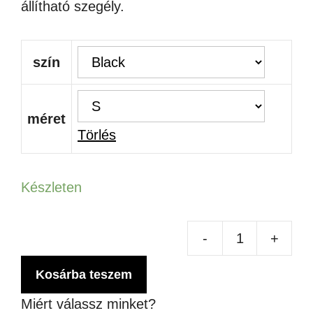
állítható szegély.
szín
méret
Törlés
Készleten
-
+
FL
VE
Kosárba teszem
men
Miért válassz minket?