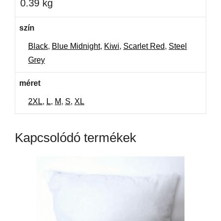
0.39 kg
szín
Black
,
Blue Midnight
,
Kiwi
,
Scarlet Red
,
Steel
Grey
méret
2XL
,
L
,
M
,
S
,
XL
Kapcsolódó termékek