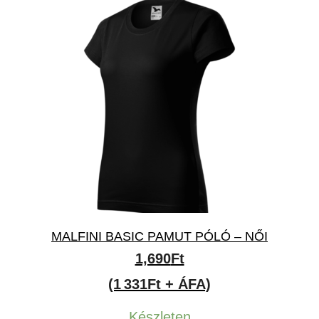
MALFINI BASIC PAMUT PÓLÓ – NŐI
1,690
Ft
(1 331Ft + ÁFA)
Készleten