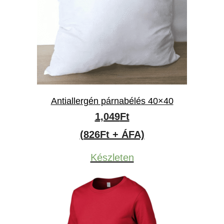
Antiallergén párnabélés 40×40
1,049
Ft
(826Ft + ÁFA)
Készleten