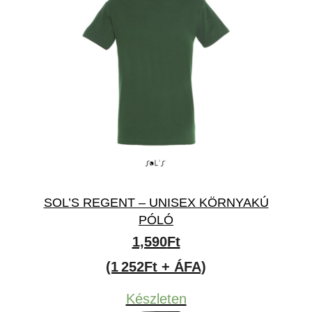
SOL’S REGENT – UNISEX KÖRNYAKÚ
PÓLÓ
1,590
Ft
(1 252Ft + ÁFA)
Készleten