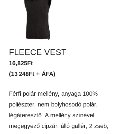
FLEECE VEST
16,825
Ft
(13 248Ft + ÁFA)
Férfi polár mellény, anyaga 100%
poliészter, nem bolyhosodó polár,
légáteresztő. A mellény színével
megegyező cipzár, álló gallér, 2 zseb,