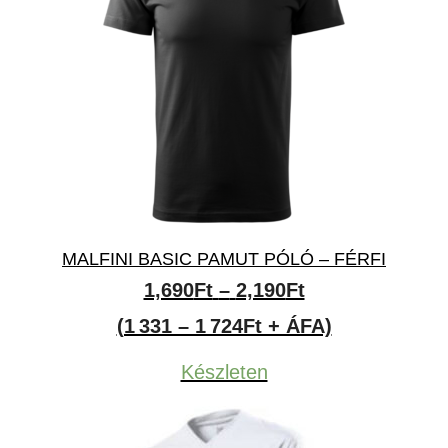
MALFINI BASIC PAMUT PÓLÓ – FÉRFI
Ártartomány:
1,690
Ft
–
2,190
Ft
1,690Ft
(1 331 – 1 724Ft + ÁFA)
-
Készleten
2,190Ft