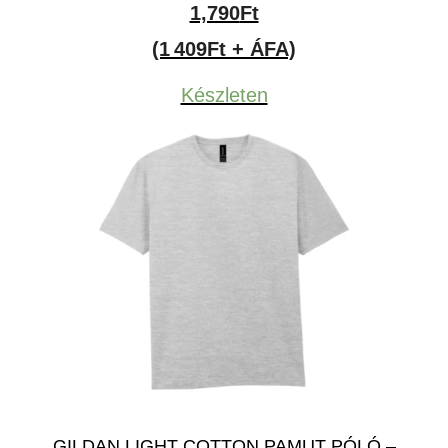
1,790
Ft
(1 409Ft + ÁFA)
Készleten
GILDAN LIGHT COTTON PAMUT PÓLÓ –