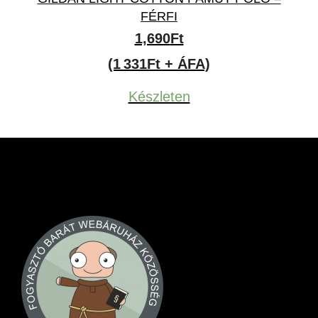
FÉRFI
1,690
Ft
(1 331Ft + ÁFA)
Készleten