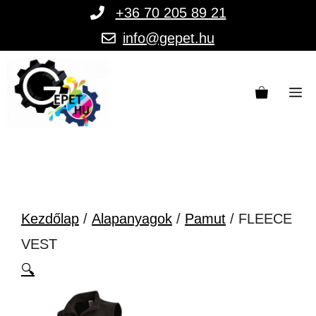
Kilépés
+36 70 205 89 21
a
info@gepet.hu
tartalomba
M
Kezdőlap
/
Alapanyagok
/
Pamut
/ FLEECE
VEST
🔍