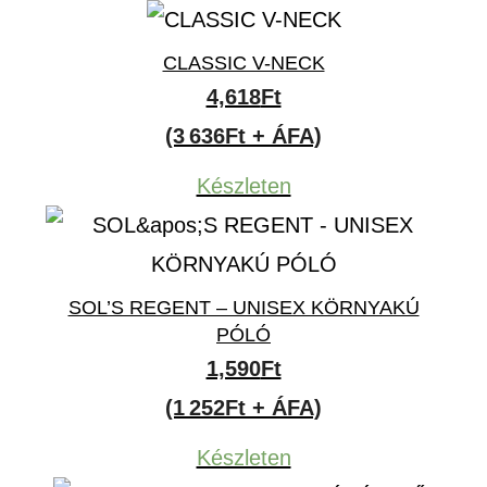
2,190Ft
CLASSIC V-NECK
4,618
Ft
(3 636Ft + ÁFA)
Készleten
SOL’S REGENT – UNISEX KÖRNYAKÚ
PÓLÓ
1,590
Ft
(1 252Ft + ÁFA)
Készleten