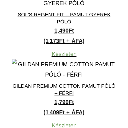
SOL’S REGENT FIT – PAMUT GYEREK
PÓLÓ
1,490
Ft
(1 173Ft + ÁFA)
Készleten
GILDAN PREMIUM COTTON PAMUT PÓLÓ
– FÉRFI
1,790
Ft
(1 409Ft + ÁFA)
Készleten