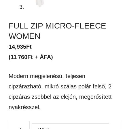
FULL ZIP MICRO-FLEECE
WOMEN
14,935
Ft
(11 760Ft + ÁFA)
Modern megjelenésű, teljesen
cipzárazható, mikró szálas polár felső, 2
cipzáras zsebbel az elején, megerősített
nyakrésszel.