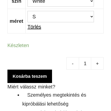
szín
méret
Törlés
Készleten
-
+
FU
ZIP
Kosárba teszem
MI
Miért válassz minket?
FL
Személyes megtekintés és
WO
kipróbálási lehetőség