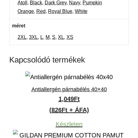
Atoll
,
Black
,
Dark Grey
,
Navy
,
Pumpkin
Orange
,
Red
,
Royal Blue
,
White
méret
2XL
,
3XL
,
L
,
M
,
S
,
XL
,
XS
Kapcsolódó termékek
Antiallergén párnabélés 40×40
1,049
Ft
(826Ft + ÁFA)
Készleten