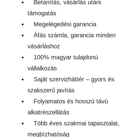
men
Betanítás, vásárlás utáni
támogatás
Megelégedési garancia
Áfás számla, garancia minden
vásárláshoz
100% magyar tulajdonú
vállalkozás
Saját szervizháttér – gyors és
szakszerű javítás
Folyamatos és hosszú távú
alkatrészellátás
Több éves szakmai tapasztalat,
megbízhatóság