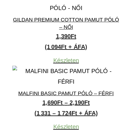
GILDAN PREMIUM COTTON PAMUT PÓLÓ
– NŐI
1,390
Ft
(1 094Ft + ÁFA)
Készleten
MALFINI BASIC PAMUT PÓLÓ – FÉRFI
Ártartomány:
1,690
Ft
–
2,190
Ft
1,690Ft
(1 331 – 1 724Ft + ÁFA)
-
Készleten