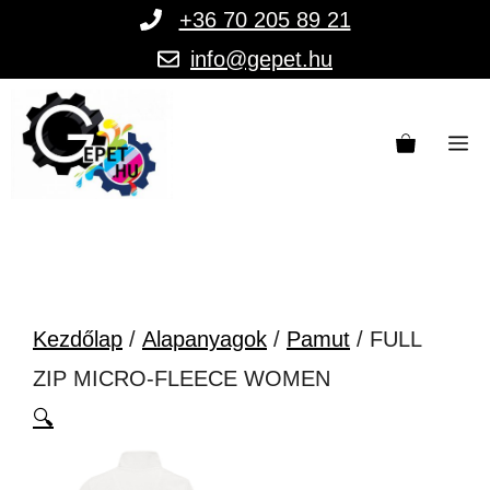
Kilépés
+36 70 205 89 21
a
info@gepet.hu
tartalomba
M
Kezdőlap
/
Alapanyagok
/
Pamut
/ FULL
ZIP MICRO-FLEECE WOMEN
🔍